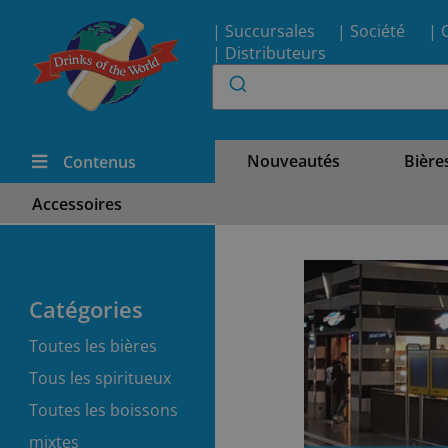
| Succursales
| Société
| 
| Distributeurs
Nouveautés
Bière
Contenus
Accessoires
Catégories
Toutes les bières
Tous les spiritueux
Toutes les boissons
mixtes