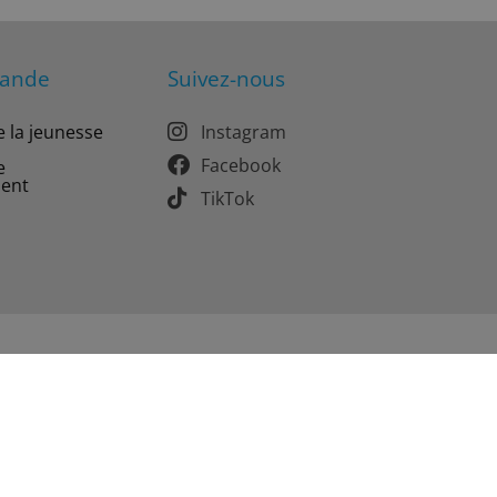
mande
Suivez-nous
e la jeunesse
Instagram
Facebook
e
ment
TikTok