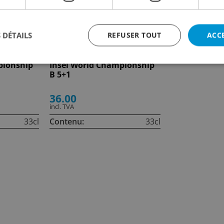
 DÉTAILS
REFUSER TOUT
ACC
pionship
Insel World Championship
B 5+1
36.00
incl. TVA
33cl
Contenu:
33cl