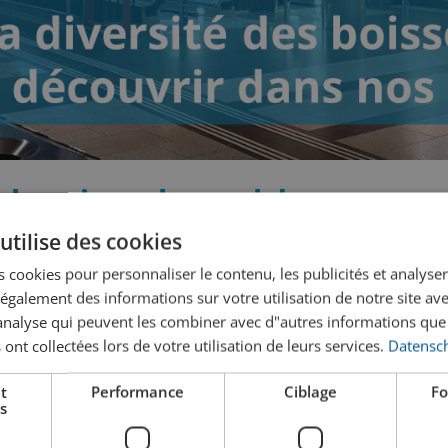
he: insel world
onship
utilise des cookies
 cookies pour personnaliser le contenu, les publicités et analyser 
ts
galement des informations sur votre utilisation de notre site av
"analyse qui peuvent les combiner avec d"autres informations que
 ont collectées lors de votre utilisation de leurs services.
Datensch
t
Performance
Ciblage
Fo
s