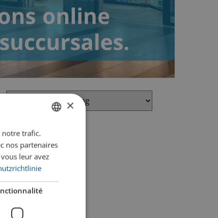
×
notre trafic.
GERMAN
ec nos partenaires
FRENCH
 vous leur avez
utzrichtlinie
nctionnalité