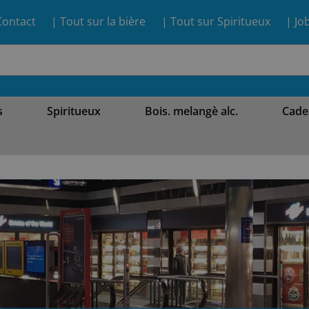
Contact
| Tout sur la bière
| Tout sur Spiritueux
| Jo
s
Spiritueux
Bois. melangè alc.
Cade