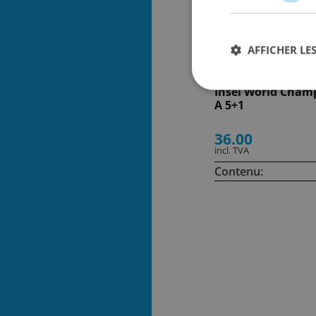
AFFICHER LES
Insel World Cham
A 5+1
36.00
incl. TVA
Contenu: