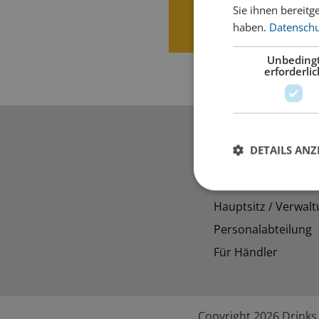
Sie ihnen bereitg
haben.
Datenschut
Unbeding
erforderlic
Kontakte
DETAILS ANZ
Filialen
Hauptsitz / Verwal
Personalabteilung
Für Händler
Copyright 2026 Drinks 