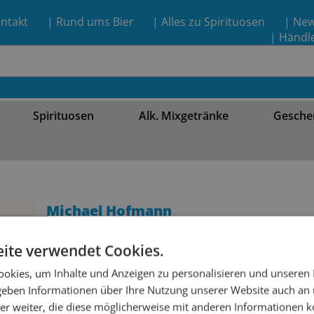
ntakt
| Rund ums Bier
| Alles zu Spirituosen
| Ne
| Händl
Spirituosen
Alk. Mixgetränke
Gesche
Michael Hofmann
Filialleitung Basel
Category Lead Wine
ite verwendet Cookies.
okies, um Inhalte und Anzeigen zu personalisieren und unseren
 geben Informationen über Ihre Nutzung unserer Website auch an
er weiter, die diese möglicherweise mit anderen Informationen k
Adresse
Bahnhof Basel SBB, Centra