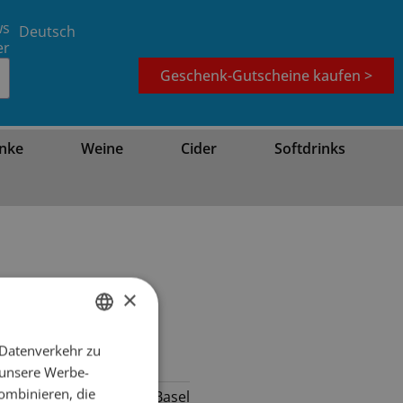
ws
Deutsch
er
Geschenk-Gutscheine kaufen >
nke
Weine
Cider
Softdrinks
×
 Datenverkehr zu
GERMAN
 unsere Werbe-
FRENCH
ombinieren, die
lbahnstrasse 16, 4051 Basel