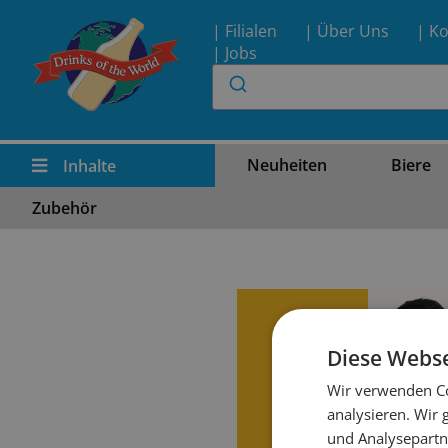
| Filialen
| Über Uns
| Ko
| Jobs
Neuheiten
Biere
Inhalte
Zubehör
Diese Webse
Wir verwenden Co
analysieren. Wir
und Analysepartn