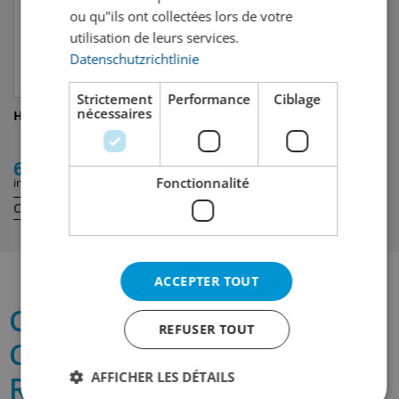
ou qu"ils ont collectées lors de votre
utilisation de leurs services.
Datenschutzrichtlinie
Strictement
Performance
Ciblage
nécessaires
Havana Club Añejo 3 Años
Havana Club 7y
6.00
48.00
Fonctionnalité
incl. TVA
incl. TVA
Contenu:
Contenu:
5 cl
70 cl
ACCEPTER TOUT
Ce qu'il faut savoir sur
REFUSER TOUT
Cihuatán Cinabrio 12 Años
AFFICHER LES DÉTAILS
Ron