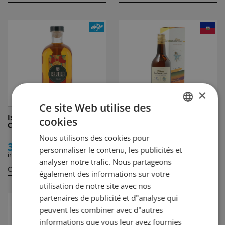
×
Ce site Web utilise des
Isautier Mangue
Barbancourt Réserve
cookies
GERMAN
Caramélisée Rhum Arrangé
Spéciale 8y Rhum
Nous utilisons des cookies pour
FRENCH
31.50
59.00
personnaliser le contenu, les publicités et
incl. TVA
incl. TVA
analyser notre trafic. Nous partageons
Contenu:
Contenu:
50 cl
70 cl
également des informations sur votre
utilisation de notre site avec nos
partenaires de publicité et d"analyse qui
peuvent les combiner avec d"autres
informations que vous leur avez fournies