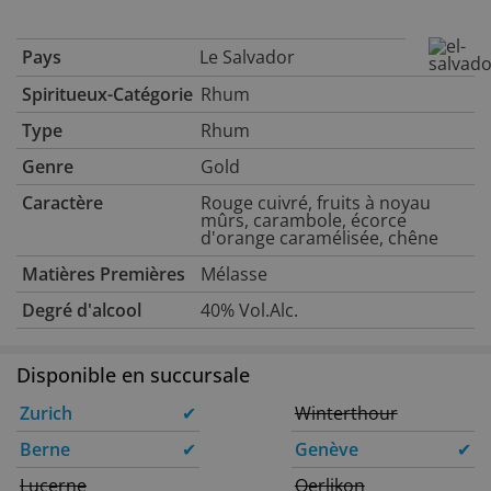
Pays
Le Salvador
Spiritueux-Catégorie
Rhum
Type
Rhum
Genre
Gold
Caractère
Rouge cuivré, fruits à noyau
mûrs, carambole, écorce
d'orange caramélisée, chêne
Matières Premières
Mélasse
Degré d'alcool
40% Vol.Alc.
Disponible en succursale
Zurich
✔
Winterthour
Berne
✔
Genève
✔
Lucerne
Oerlikon