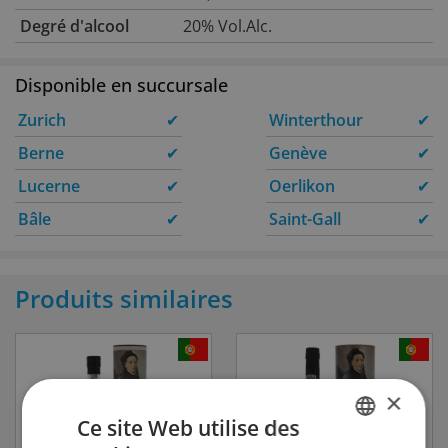
Degré d'alcool
20% Vol.Alc.
Disponible en succursale
Zurich
✔
Winterthour
✔
Berne
✔
Genève
✔
Lucerne
✔
Oerlikon
✔
Bâle
✔
Saint-Gall
✔
Produits similaires
×
Ce site Web utilise des