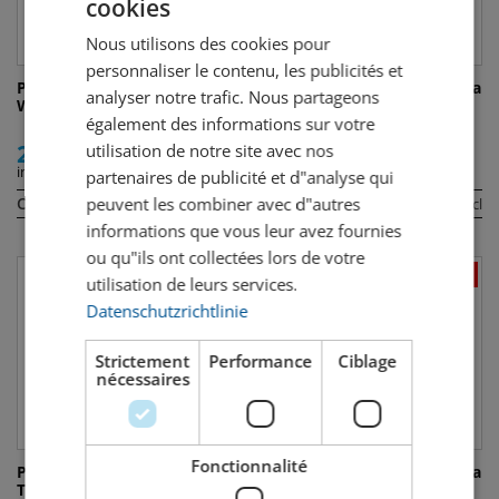
cookies
GERMAN
Nous utilisons des cookies pour
FRENCH
personnaliser le contenu, les publicités et
Porto Ferreira Dona Antonia
Porto Ferreira Dona Antonia
analyser notre trafic. Nous partageons
White 10 Years Port
Reserva Tawny Port
également des informations sur votre
22.00
18.90
utilisation de notre site avec nos
incl. TVA
incl. TVA
partenaires de publicité et d"analyse qui
peuvent les combiner avec d"autres
Contenu:
Contenu:
37 cl
75 cl
informations que vous leur avez fournies
ou qu"ils ont collectées lors de votre
utilisation de leurs services.
Datenschutzrichtlinie
Strictement
Performance
Ciblage
nécessaires
Fonctionnalité
Porto Ferreira Dona Antonia
Porto Ferreira Dona Antonia
Tawny 20 Years Port
Tawny 10 Years Port