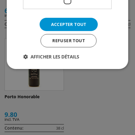
61.00
35.50
incl. TVA
incl. TVA
Contenu:
Contenu:
ACCEPTER TOUT
75 cl
75 cl
REFUSER TOUT
AFFICHER LES DÉTAILS
Porto Honorable
9.80
incl. TVA
Contenu:
38 cl