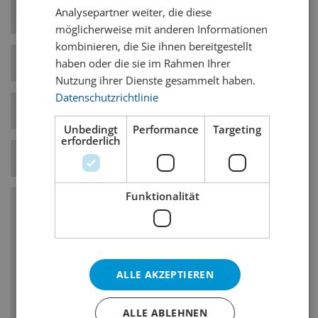
Aromahopfen.
Analysepartner weiter, die diese
möglicherweise mit anderen Informationen
kombinieren, die Sie ihnen bereitgestellt
Hefe-Art
Obergärig
haben oder die sie im Rahmen Ihrer
Nutzung ihrer Dienste gesammelt haben.
Datenschutzrichtlinie
Bierstil-Kategorie
IPA
Unbedingt
Performance
Targeting
erforderlich
Temperatur
8° C
Funktionalität
Charakteristika
Intensive Hopfenbittere und hoher
Alkoholgehalt
ALLE AKZEPTIEREN
Verwendung von englischen oder
amerikanischen Hopfensorten, hohe
ALLE ABLEHNEN