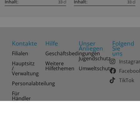
Inhalt:
Inhalt:
33 cl
33 cl
Kontakte
Hilfe
Unser
Folgend
Anliegen
Sie
uns
Filialen
Geschäftsbedingungen
Jugendschutz
Instagr
Hauptsitz
Weitere
/
Hilfethemen
Umweltschutz
Faceboo
Verwaltung
TikTok
Personalabteilung
Für
Händler
Copyright 2026 Drinks of the World AG. Alle Rechte