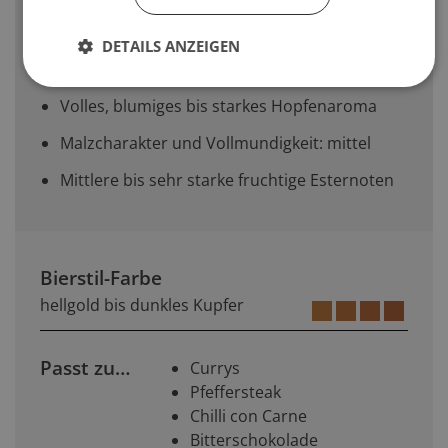
Hopfengabe
DETAILS ANZEIGEN
Verwendung von Wasser mit hohem
Mineralgehalt
Volles, blumiges bis starkes Hopfenaroma
Malzcharakter und Vollmundigkeit: mittel
Mittlere bis sehr starke fruchtige Esternoten
Bierstil-Farbe
hellgold bis dunkles Kupfer
Passt zu…
Currys
Pfeffersteak
Chilli con Carne
Bitterschokolade