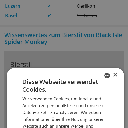
Luzern
✔
Oerlikon
Basel
✔
St. Gallen
Wissenswertes zum Bierstil von Black Isle
Spider Monkey
Bierstil
×
India Pale Ale
Diese Webseite verwendet
Das englische Pale Ale wurde den Kolonien in
Cookies.
GERMAN
Indien per Segelschiff geliefert. Um die Biere in
Wir verwenden Cookies, um Inhalte und
den Eichenfässer haltbar zu machen, wurden sie
FRENCH
Anzeigen zu personalisieren und unseren
mit Hopfen gestopft und sollten danach mit
Datenverkehr zu analysieren. Wir geben
Wasser wieder verdünnt werden. So entstand
das India Pale Ale (IPA). Charakteristisch sind
Informationen über Ihre Nutzung unserer
Aromen von Tropenfrüchten, dank dem
Website auch an unsere Werbe- und