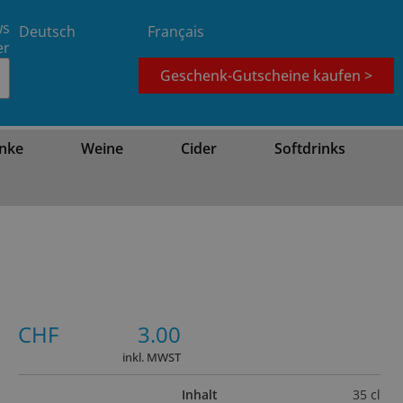
ws
Deutsch
Français
er
Geschenk-Gutscheine kaufen >
nke
Weine
Cider
Softdrinks
CHF
3.00
inkl. MWST
Inhalt
35 cl