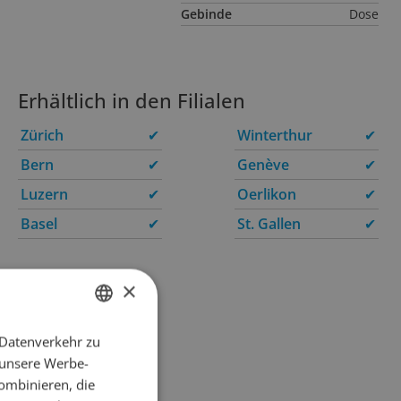
Gebinde
Dose
Erhältlich in den Filialen
Zürich
✔
Winterthur
✔
Bern
✔
Genève
✔
Luzern
✔
Oerlikon
✔
Basel
✔
St. Gallen
✔
×
 Datenverkehr zu
GERMAN
 unsere Werbe-
FRENCH
ombinieren, die