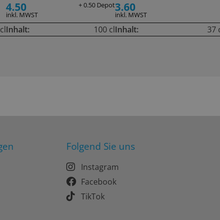
4.50
3.60
+ 0.50 Depot
inkl. MWST
inkl. MWST
cl
Inhalt:
100 cl
Inhalt:
37 
gen
Folgend Sie uns
Instagram
Facebook
TikTok