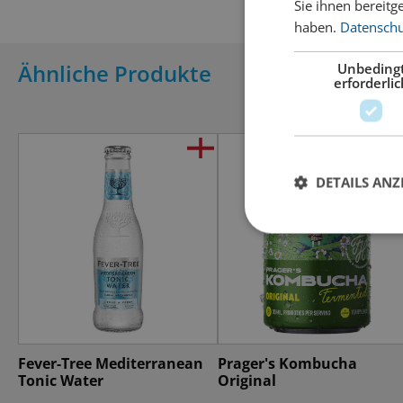
Sie ihnen bereitg
haben.
Datenschut
Ähnliche Produkte
Unbeding
erforderlic
DETAILS ANZ
Fever-Tree Mediterranean
Prager's Kombucha
Tonic Water
Original