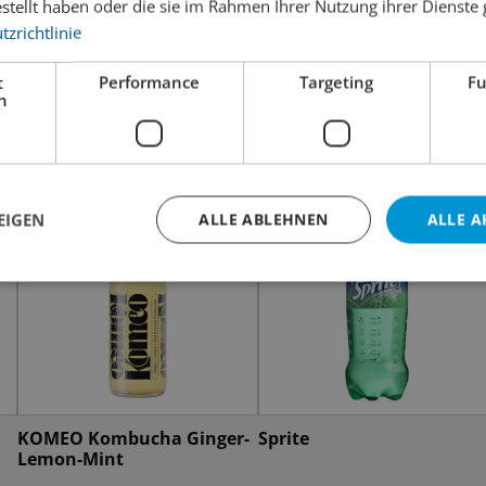
estellt haben oder die sie im Rahmen Ihrer Nutzung ihrer Dienst
zrichtlinie
t
Performance
Targeting
Fu
h
EIGEN
ALLE ABLEHNEN
ALLE A
KOMEO Kombucha Ginger-
Sprite
Lemon-Mint