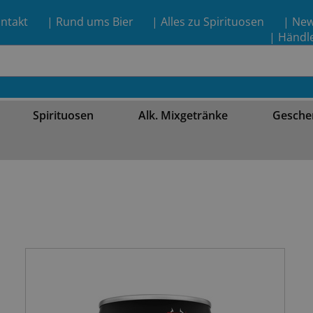
ntakt
| Rund ums Bier
| Alles zu Spirituosen
| Ne
| Händl
Spirituosen
Alk. Mixgetränke
Gesche