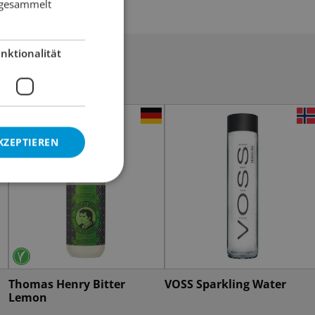
e gesammelt
nktionalität
KZEPTIEREN
Thomas Henry Bitter
VOSS Sparkling Water
Lemon