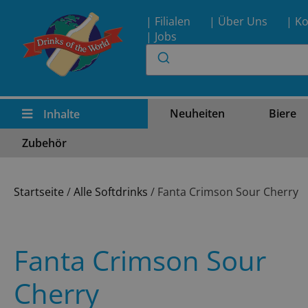
| Filialen
| Über Uns
| Ko
| Jobs
Neuheiten
Biere
Inhalte
Zubehör
Startseite
/
Alle Softdrinks
/ Fanta Crimson Sour Cherry
Fanta Crimson Sour
Cherry