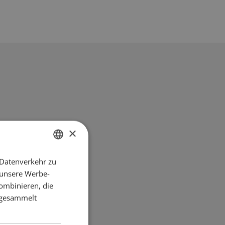
×
 Datenverkehr zu
GERMAN
 unsere Werbe-
FRENCH
ombinieren, die
e gesammelt