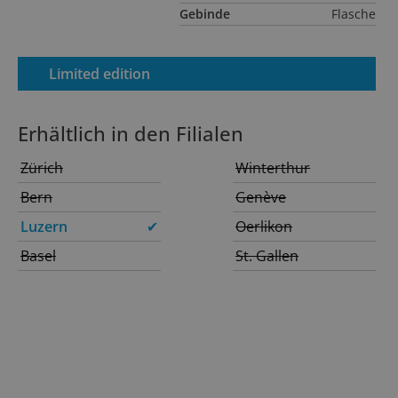
Gebinde
Flasche
Limited edition
Erhältlich in den Filialen
Zürich
Winterthur
Bern
Genève
Luzern
✔
Oerlikon
Basel
St. Gallen