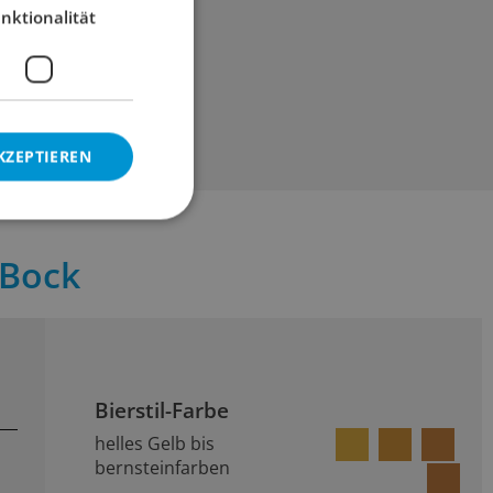
nktionalität
KZEPTIEREN
 Bock
Bierstil-Farbe
helles Gelb bis
bernsteinfarben