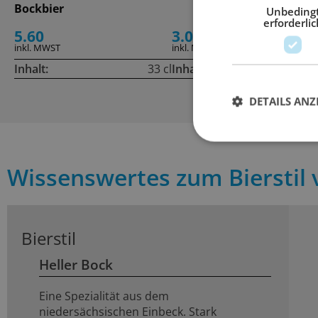
Bockbier
Unbeding
erforderlic
5.60
3.00
+ 0.30 De
inkl. MWST
inkl. MWST
Inhalt:
33 cl
Inhalt:
50
DETAILS ANZ
Wissenswertes zum Bierstil
Bierstil
Heller Bock
Eine Spezialität aus dem
niedersächsischen Einbeck. Stark