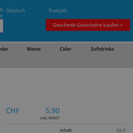
ws
Deutsch
Français
er
Geschenk-Gutscheine kaufen >
nke
Weine
Cider
Softdrinks
CHF
5.90
inkl. MWST
Inhalt
33 cl