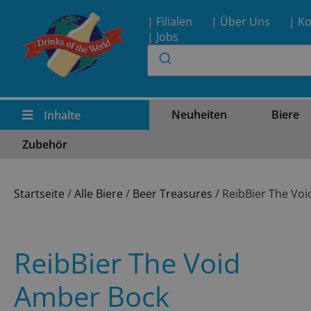
| Filialen
| Über Uns
| Ko
| Jobs
Neuheiten
Biere
Inhalte
Zubehör
Startseite
/
Alle Biere
/
Beer Treasures
/ ReibBier The Vo
ReibBier The Void
Amber Bock