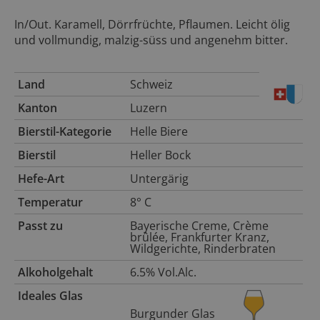
In/Out. Karamell, Dörrfrüchte, Pflaumen. Leicht ölig
und vollmundig, malzig-süss und angenehm bitter.
Land
Schweiz
Kanton
Luzern
Bierstil-Kategorie
Helle Biere
Bierstil
Heller Bock
Hefe-Art
Untergärig
Temperatur
8° C
Passt zu
Bayerische Creme, Crème
brûlée, Frankfurter Kranz,
Wildgerichte, Rinderbraten
Alkoholgehalt
6.5% Vol.Alc.
Ideales Glas
Burgunder Glas