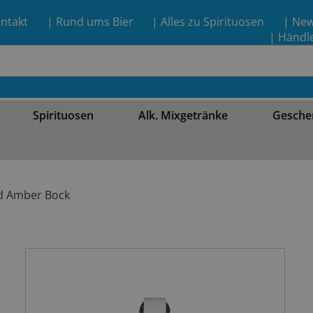
ntakt
| Rund ums Bier
| Alles zu Spirituosen
| Ne
| Händl
Spirituosen
Alk. Mixgetränke
Gesche
id Amber Bock