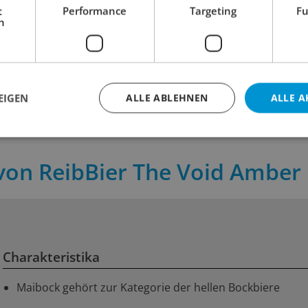
t
Performance
Targeting
Fu
h
3.10
pot
+ 0.30 Depot
inkl. MWST
 cl
Inhalt:
33 cl
EIGEN
ALLE ABLEHNEN
ALLE A
 von ReibBier The Void Amber
Charakteristika
Maibock gehört zur Kategorie der hellen Bockbiere