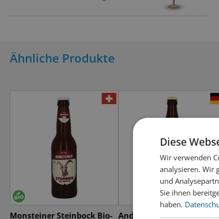
Ähnliche Produkte
Diese Webse
Wir verwenden Co
analysieren. Wir
und Analysepartn
Sie ihnen bereitg
haben.
Datenschut
Monsteiner Steinbock Bio-
Andechser Bergbock Hell