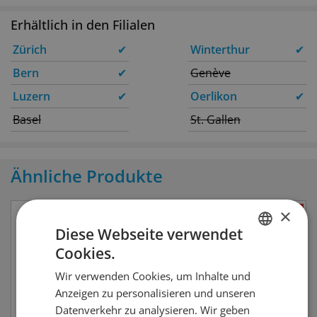
Erhältlich in den Filialen
Zürich
✔
Winterthur
✔
Bern
✔
Genève
Luzern
✔
Oerlikon
✔
Basel
St. Gallen
Ähnliche Produkte
×
Diese Webseite verwendet
Cookies.
GERMAN
Wir verwenden Cookies, um Inhalte und
FRENCH
Anzeigen zu personalisieren und unseren
Datenverkehr zu analysieren. Wir geben