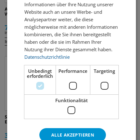
Informationen über Ihre Nutzung unserer
Altes Tramdepot Nun's
Rugenbräu Swiss Mountain
Website auch an unsere Werbe- und
Whisky - Sister Mary Jane
Double Barrel Single Malt
Analysepartner weiter, die diese
70.00
62.00
möglicherweise mit anderen Informationen
inkl. MWST
inkl. MWST
kombinieren, die Sie ihnen bereitgestellt
Inhalt:
Inhalt:
haben oder die sie im Rahmen Ihrer
50 cl
50 cl
Nutzung ihrer Dienste gesammelt haben.
Datenschutzrichtlinie
Unbedingt
Performance
Targeting
erforderlich
Funktionalität
Säntis Malt Swiss Alpine
Goldwaescher Rye Virgin
Edition Himmelberg
Oak
32.00
58.00
ALLE AKZEPTIEREN