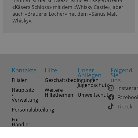
nennen ist der schweizerische Whisky-Vorreiter
«Käsers Schloss» mit dem «Whisky Castle», aber
auch «Brauerei Locher» mit dem «Säntis Malt
Whisky».
Kontakte
Hilfe
Unser
Folgend
Anliegen
Sie
uns
Filialen
Geschäftsbedingungen
Jugendschutz
Instagr
Hauptsitz
Weitere
/
Hilfethemen
Umweltschutz
Faceboo
Verwaltung
TikTok
Personalabteilung
Für
Händler