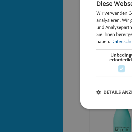
Diese Webse
Wir verwenden Co
analysieren. Wir
Arancino Orange
und Analysepartn
Sie ihnen bereitg
haben.
Datenschut
18.50
inkl. MWST
Unbeding
Inhalt:
erforderlic
DETAILS ANZ