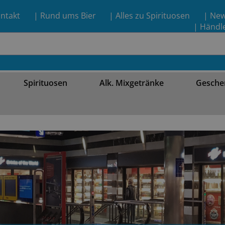
ntakt
| Rund ums Bier
| Alles zu Spirituosen
| Ne
| Händl
Spirituosen
Alk. Mixgetränke
Gesche