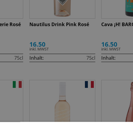
erie Rosé
Nautilus Drink Pink Rosé
Cava ¡H! BA
16.50
16.50
inkl. MWST
inkl. MWST
75cl
Inhalt:
75cl
Inhalt: