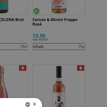
RCELONA Brut
Caruso & Minini Frappo
Rosé
13.50
inkl. MWST
75cl
Inhalt:
75cl
×