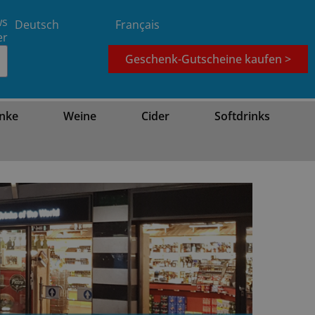
ws
Deutsch
Français
er
Geschenk-Gutscheine kaufen >
nke
Weine
Cider
Softdrinks