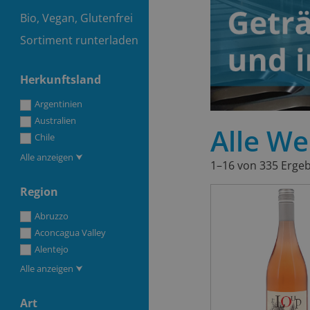
Bio, Vegan, Glutenfrei
Sortiment runterladen
Herkunftsland
Argentinien
Australien
Alle We
Chile
Alle anzeigen ⮟
1–16 von 335 Erge
Region
Abruzzo
Aconcagua Valley
Alentejo
Alle anzeigen ⮟
Art