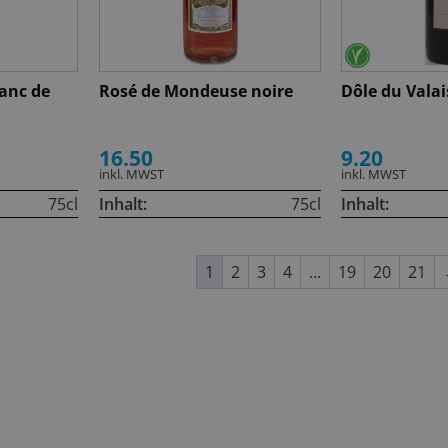
lanc de
Rosé de Mondeuse noire
Dôle du Valai
16.50
9.20
inkl. MWST
inkl. MWST
75cl
Inhalt:
75cl
Inhalt:
1
2
3
4
…
19
20
21