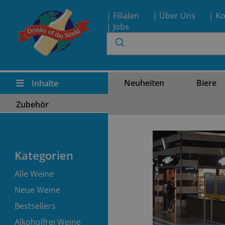
| Filialen
| Über Uns
| Ko
| Jobs
Neuheiten
Biere
Inhalte
Zubehör
Kategorien
Alle Weine
Neue Weine
Bestsellers
Alkoholfrei Weine