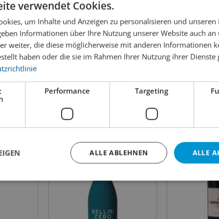
ite verwendet Cookies.
okies, um Inhalte und Anzeigen zu personalisieren und unseren
 geben Informationen über Ihre Nutzung unserer Website auch an
 Wine
Pink O’Clock
Rosé Lionel C
er weiter, die diese möglicherweise mit anderen Informationen k
10
estellt haben oder die sie im Rahmen Ihrer Nutzung ihrer Dienst
zrichtlinie
13.50
29.50
inkl. MWST
inkl. MWST
t
Performance
Targeting
Fu
75cl
Inhalt:
75cl
Inhalt:
h
EIGEN
ALLE ABLEHNEN
ALLE A