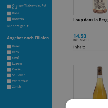
Orange-/Naturwein, Pet
Nat
Rosé
Rotwein
Loup dans la Berg
Alle anzeigen ⮟
14.50
Angebot nach Filialen
inkl. MWST
Basel
Inhalt:
Bern
Genf
Luzern
Oerlikon
St. Gallen
Winterthur
Zürich