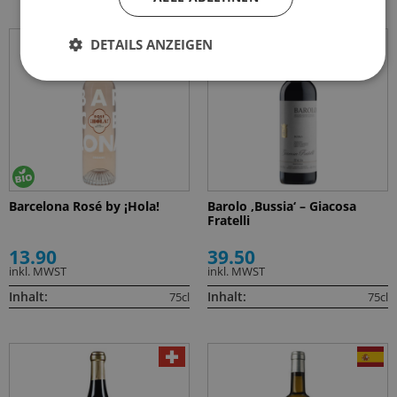
DETAILS ANZEIGEN
Barcelona Rosé by ¡Hola!
Barolo ‚Bussia‘ – Giacosa
Fratelli
13.90
39.50
inkl. MWST
inkl. MWST
Inhalt:
Inhalt:
75cl
75cl