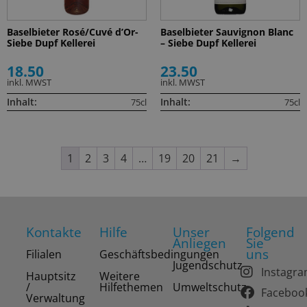
Baselbieter Rosé/Cuvé d’Or-
Baselbieter Sauvignon Blanc
Siebe Dupf Kellerei
– Siebe Dupf Kellerei
18.50
23.50
inkl. MWST
inkl. MWST
Inhalt:
Inhalt:
75cl
75cl
1
2
3
4
…
19
20
21
→
Kontakte
Hilfe
Unser
Folgend
Anliegen
Sie
uns
Filialen
Geschäftsbedingungen
Jugendschutz
Instagr
Hauptsitz
Weitere
/
Hilfethemen
Umweltschutz
Faceboo
Verwaltung