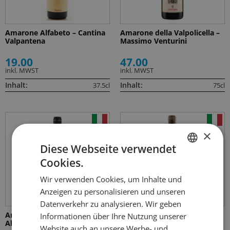
Amarone Alfabeto – Cantina
Amarone della Valpolicella –
Valpantena
Massimo Venturini
19.00
47.00
inkl. MWST
inkl. MWST
Inhalt:
Inhalt:
37.5cl
75cl
×
Diese Webseite verwendet
Cookies.
GERMAN
Wir verwenden Cookies, um Inhalte und
FRENCH
Anzeigen zu personalisieren und unseren
Datenverkehr zu analysieren. Wir geben
Amarone DOCG – Corte Giara
Arancino Orange Wine
Informationen über Ihre Nutzung unserer
Allegrini
Website auch an unsere Werbe- und