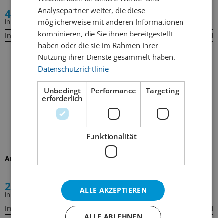
Analysepartner weiter, die diese
41.00
18.50
möglicherweise mit anderen Informationen
inkl. MWST
inkl. MWST
kombinieren, die Sie ihnen bereitgestellt
Inhalt:
Inhalt:
75cl
75cl
haben oder die sie im Rahmen Ihrer
Nutzung ihrer Dienste gesammelt haben.
Datenschutzrichtlinie
Unbedingt
Performance
Targeting
erforderlich
Funktionalität
Arioso Dornfelder
Barbera Truffle Hunter –
Bosio
21.00
24.00
ALLE AKZEPTIEREN
inkl. MWST
inkl. MWST
Inhalt:
Inhalt:
75cl
75cl
ALLE ABLEHNEN