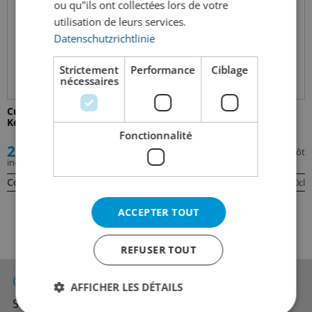
ou qu"ils ont collectées lors de votre
utilisation de leurs services.
Datenschutzrichtlinie
Strictement
Performance
Ciblage
nécessaires
Cuvée d’or rouge Siebe Dupf
Rebmeister Rot- Siebe Dupf
Kellerei
Kellerei
Fonctionnalité
22.90
11.20
+0.30 dépôt
incl. TVA
incl. TVA
Contenu:
Contenu:
75cl
50cl
ACCEPTER TOUT
REFUSER TOUT
Contacts
AFFICHER LES DÉTAILS
Succursales