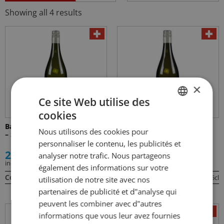
Showing all 4 results
×
Ce site Web utilise des
cookies
GERMAN
Baselbieter Sauvignon Blanc
Blanc de Noir Baselbiet –
Nous utilisons des cookies pour
– Siebe Dupf Kellerei
Siebe Dupf Kellerei
FRENCH
personnaliser le contenu, les publicités et
23.50
19.50
analyser notre trafic. Nous partageons
incl. TVA
incl. TVA
également des informations sur votre
Contenu:
Contenu:
75cl
75cl
utilisation de notre site avec nos
partenaires de publicité et d"analyse qui
peuvent les combiner avec d"autres
informations que vous leur avez fournies