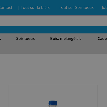
Contact
| Tout sur la bière
| Tout sur Spiritueux
| Jo
s
Spiritueux
Bois. melangè alc.
Cade