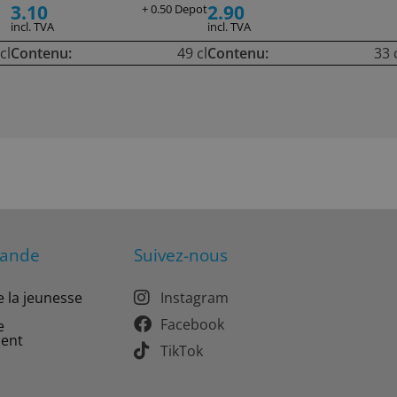
3.10
2.90
+ 0.50 Depot
incl. TVA
incl. TVA
cl
Contenu:
49 cl
Contenu:
33 
mande
Suivez-nous
e la jeunesse
Instagram
Facebook
e
ment
TikTok