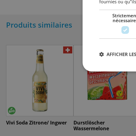
fournies ou qu"ils
Strictemen
nécessaire
Produits similaires
AFFICHER LES
Vivi Soda Zitrone/ Ingwer
Durstlöscher
Wassermelone