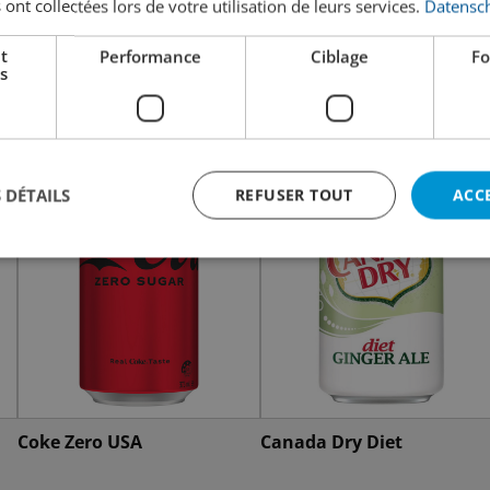
 ont collectées lors de votre utilisation de leurs services.
Datensch
t
Performance
Ciblage
Fo
s
 DÉTAILS
REFUSER TOUT
ACC
Coke Zero USA
Canada Dry Diet