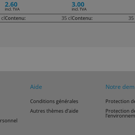
2.60
3.00
incl. TVA
incl. TVA
 cl
Contenu:
35 cl
Contenu:
35 
Aide
Notre de
Conditions générales
Protection d
Autres thèmes d’aide
Protection d
l’environne
rsonnel