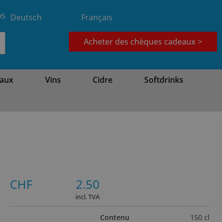
bs
Deutsch
Français
Acheter des chèques cadeaux >
aux
Vins
Cidre
Softdrinks
CHF
2.50
incl. TVA
Contenu
150 cl