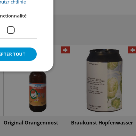
utzrichtlinie
nctionnalité
EPTER TOUT
Original Orangenmost
Braukunst Hopfenwasser