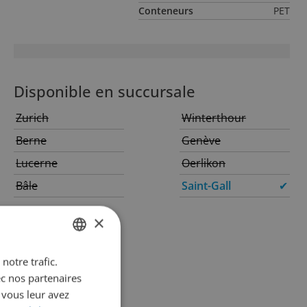
Conteneurs
PET
Disponible en succursale
Zurich
Winterthour
Berne
Genève
Lucerne
Oerlikon
Bâle
Saint-Gall
✔
×
notre trafic.
GERMAN
ec nos partenaires
FRENCH
 vous leur avez