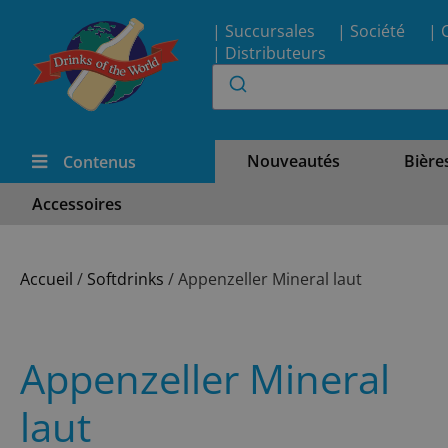
| Succursales
| Société
| 
| Distributeurs
Nouveautés
Bière
Contenus
Accessoires
Accueil
/
Softdrinks
/ Appenzeller Mineral laut
Appenzeller Mineral
laut