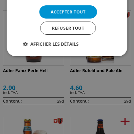
ACCEPTER TOUT
REFUSER TOUT
AFFICHER LES DÉTAILS
Adler Panix Perle Hell
Adler Rufelihund Pale Ale
2.90
4.60
incl. TVA
incl. TVA
Contenu:
Contenu:
29cl
29cl