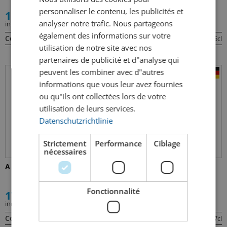
FRENCH
personnaliser le contenu, les publicités et
16.00
22.00
analyser notre trafic. Nous partageons
incl. TVA
incl. TVA
également des informations sur votre
Contenu:
Contenu:
37cl
75cl
utilisation de notre site avec nos
partenaires de publicité et d"analyse qui
peuvent les combiner avec d"autres
informations que vous leur avez fournies
ou qu"ils ont collectées lors de votre
utilisation de leurs services.
Datenschutzrichtlinie
Strictement
Performance
Ciblage
nécessaires
A Tue-Tête Surette
AC/DC Premium Lager
Fonctionnalité
17.00
3.20
incl. TVA
incl. TVA
Contenu:
Contenu:
75cl
57cl