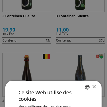
3 Fonteinen Gueuze
3 Fonteinen Gueuze
19.90
11.00
incl. TVA
incl. TVA
Contenu:
Contenu:
75cl
37cl
×
Ce site Web utilise des
cookies
GERMAN
3 Fonteinen Kriek
A Tue-Tête Prune
Nous utilisons des cookies pour