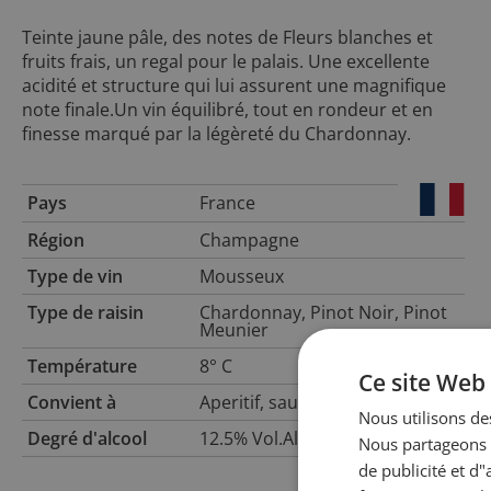
Teinte jaune pâle, des notes de Fleurs blanches et
fruits frais, un regal pour le palais. Une excellente
acidité et structure qui lui assurent une magnifique
note finale.Un vin équilibré, tout en rondeur et en
finesse marqué par la légèreté du Chardonnay.
Pays
France
Région
Champagne
Type de vin
Mousseux
Type de raisin
Chardonnay, Pinot Noir, Pinot
Meunier
Température
8° C
Ce site Web 
Convient à
Aperitif, saumon,dessert.
Nous utilisons des
Degré d'alcool
12.5% Vol.Alc.
Nous partageons é
de publicité et d