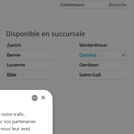
Conteneurs
Bouteille
Disponible en succursale
Zurich
Winterthour
Berne
Genève
✔
Lucerne
Oerlikon
Bâle
Saint-Gall
×
notre trafic.
GERMAN
ec nos partenaires
FRENCH
 vous leur avez