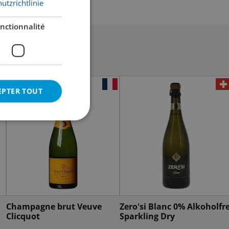
utzrichtlinie
nctionnalité
EPTER TOUT
Champagne brut Veuve
Zero'si Blanc 0% Alkoholfre
Clicquot
Sparkling Dry