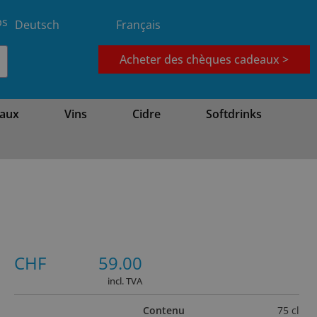
bs
Deutsch
Français
Acheter des chèques cadeaux >
aux
Vins
Cidre
Softdrinks
CHF
59.00
incl. TVA
Contenu
75 cl