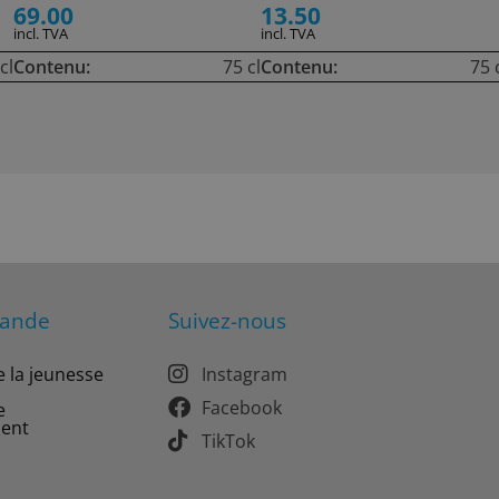
69.00
13.50
incl. TVA
incl. TVA
cl
Contenu:
75 cl
Contenu:
75 
mande
Suivez-nous
e la jeunesse
Instagram
Facebook
e
ment
TikTok