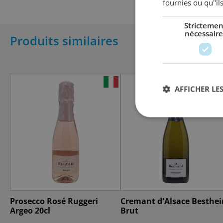
fournies ou qu"ils
Strictemen
nécessaire
Produits similaires
AFFICHER LES
Prosecco Rosé Ruggeri
Cremant d'Alsace Besthe
Argeo 20cl
Brut