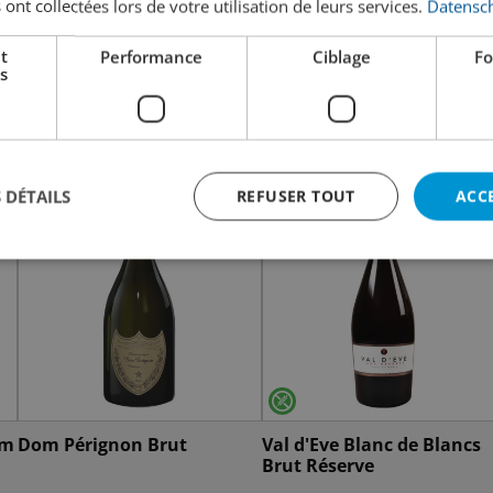
 ont collectées lors de votre utilisation de leurs services.
Datensch
t
Performance
Ciblage
Fo
s
 DÉTAILS
REFUSER TOUT
ACC
im
Dom Pérignon Brut
Val d'Eve Blanc de Blancs
Brut Réserve