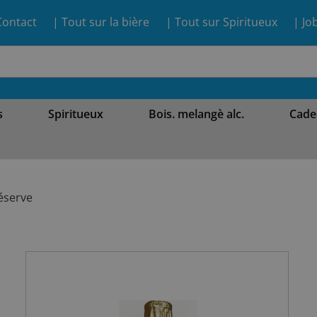
Contact
| Tout sur la bière
| Tout sur Spiritueux
| Jo
s
Spiritueux
Bois. melangè alc.
Cade
éserve