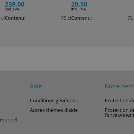
239.00
20.50
incl. TVA
incl. TVA
 cl
Contenu:
75 cl
Contenu:
75 
Aide
Notre de
Conditions générales
Protection d
Autres thèmes d’aide
Protection d
l’environne
rsonnel