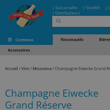
| Succursales
| Société
| 
| Distributeurs
Nouveautés
Bière
Contenus
Accessoires
Accueil
/
Vins
/
Mousseux
/ Champagne Eiwecke Grand R
Champagne Eiwecke
Grand Réserve