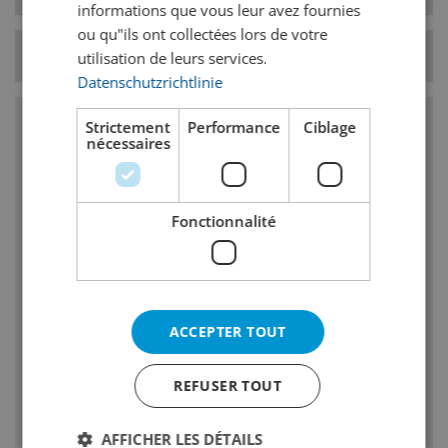
informations que vous leur avez fournies
ou qu"ils ont collectées lors de votre
Température
7° C
utilisation de leurs services.
Datenschutzrichtlinie
Strictement
Performance
Ciblage
Caractéristiques
nécessaires
bière blonde à basse fermentation
Fonctionnalité
Goût/odeur de houblon : fin et prononcé
Degré de fermentation : élevé, en bouche :
moyen à fin
Goût et odeur : faible douceur résiduelle
ACCEPTER TOUT
Pas dodeur/ goût dester ou de diacétyle fruité
REFUSER TOUT
pas de trouble dû au froid
AFFICHER LES DÉTAILS