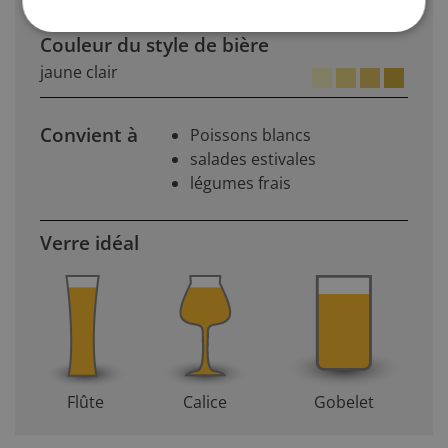
Couleur du style de bière
jaune clair
Convient à
Poissons blancs
salades estivales
légumes frais
Verre idéal
Flûte
Calice
Gobelet