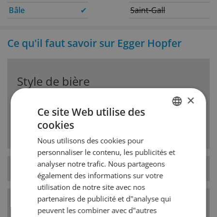
Bâle
✔
Saint-Gall
Ce qu'il faut savoir sur Egger Hopfer
Style de bière
×
CH Spezial Hell
Ce site Web utilise des
De la bière blonde fine à basse fermentation avec
cookies
GERMAN
un bel arôme de houblon amère.
Nous utilisons des cookies pour
FRENCH
personnaliser le contenu, les publicités et
analyser notre trafic. Nous partageons
Type de levure
basse fermentation
également des informations sur votre
utilisation de notre site avec nos
partenaires de publicité et d"analyse qui
Catégorie de style
Bières blondes
peuvent les combiner avec d"autres
de bière