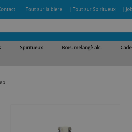
Contact
| Tout sur la bière
| Tout sur Spiritueux
| Jo
s
Spiritueux
Bois. melangè alc.
Cade
üeb