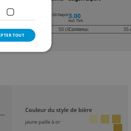
Gold
3.00
3.00
+ 0.50 Depot
incl. TVA
incl. TVA
cl
Contenu:
50 cl
Contenu:
35 
EPTER TOUT
Couleur du style de bière
jaune paille à or