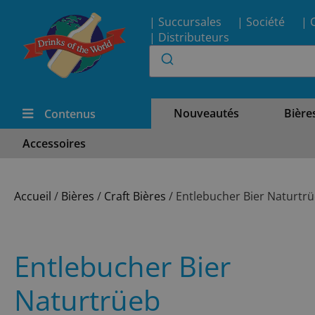
| Succursales
| Société
| 
| Distributeurs
Nouveautés
Bière
Contenus
Accessoires
Accueil
/
Bières
/
Craft Bières
/ Entlebucher Bier Naturtr
Entlebucher Bier
Naturtrüeb