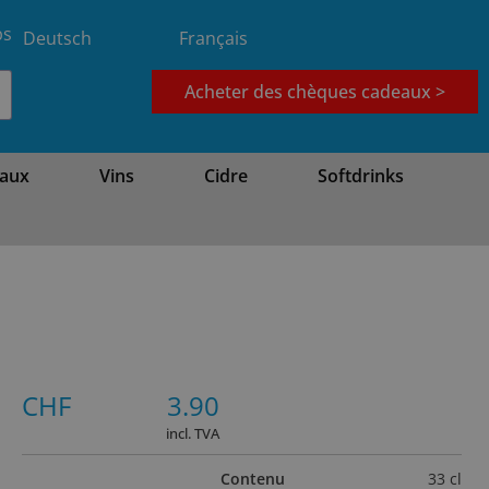
bs
Deutsch
Français
Acheter des chèques cadeaux >
aux
Vins
Cidre
Softdrinks
CHF
3.90
incl. TVA
Contenu
33 cl