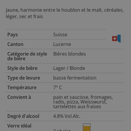
Jaune, harmonie entre le houblon et le malt, céréales,
léger, sec et frais
Pays
Suisse
Canton
Lucerne
Catégorie de style
Bières blondes
de bière
Style de bière
Lager / Blonde
Type de levure
basse fermentation
Température
7° C
Convient à
pain et saucisse, fromages,
radis, pizza, Weisswurst,
tartelettes aux fraises
Degré d'alcool
4.8% Vol.Alc.
Verre idéal