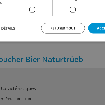
s
INFINIE
3.60
3.30
incl. TVA
incl. TVA
 cl
Contenu:
35 cl
Contenu:
50 
 DÉTAILS
REFUSER TOUT
ACC
lebucher Bier Naturtrüeb
Caractéristiques
Peu damertume