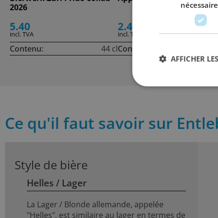
nécessaire
2026
5.40
2.40
incl. TVA
incl. TVA
Contenu:
44 cl
Contenu:
33
AFFICHER LES
Ce qu'il faut savoir sur Ent
Style de bière
Helles / Lager
La Lager / Blonde allemande, appelée
"Helles", est similaire au lager en termes de