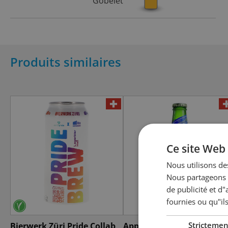
Gobelet
Produits similaires
Ce site Web 
Nous utilisons des
Nous partageons é
de publicité et d
fournies ou qu"ils
Strictemen
Bierwerk Züri Pride Collab
Appenzeller Quöllfrisch