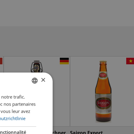
×
notre trafic.
GERMAN
ec nos partenaires
FRENCH
 vous leur avez
utzrichtlinie
nctionnalité
Hacker Pschorr Münchner
Saigon Export