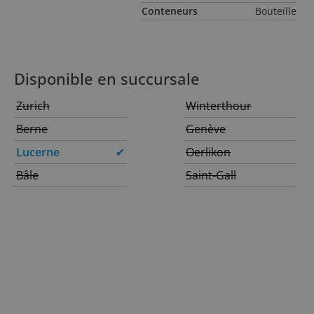
Conteneurs
Bouteille
Disponible en succursale
Zurich
Winterthour
Berne
Genève
Lucerne
✔
Oerlikon
Bâle
Saint-Gall