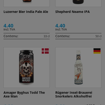
Luzerner Bier India Pale Ale
Shepherd Neame IPA
4.40
4.40
incl. TVA
incl. TVA
Contenu:
Contenu:
33 cl
50 cl
Amager Byghus Todd The
Rügener Insel-Brauerei
Axe Man
Snorkelers Alkoholfrei