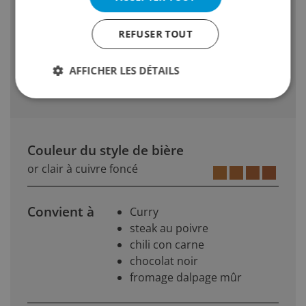
Utilisation deau à haute teneur en minéraux
Arôme de houblon plein, floral à fort
REFUSER TOUT
caractère de malt et plénitude : moyenne
AFFICHER LES DÉTAILS
Notes dester fruité moyennes à fortes
Couleur du style de bière
or clair à cuivre foncé
Convient à
Curry
steak au poivre
chili con carne
chocolat noir
fromage dalpage mûr