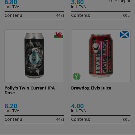
6.80
3.80
+ 0.30 Depot
incl. TVA
incl. TVA
Contenu:
Contenu:
44 cl
33 cl
Polly's Twin Current IPA
Brewdog Elvis Juice
Dose
8.20
4.00
incl. TVA
incl. TVA
Contenu:
Contenu:
44 cl
33 cl