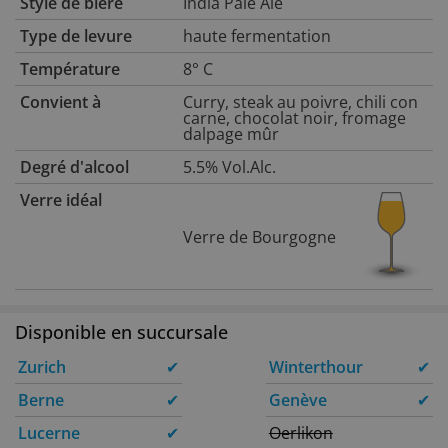
Style de bière
India Pale Ale
Type de levure
haute fermentation
Température
8° C
Convient à
Curry, steak au poivre, chili con
carne, chocolat noir, fromage
dalpage mûr
Degré d'alcool
5.5% Vol.Alc.
Verre idéal
Verre de Bourgogne
Disponible en succursale
Zurich
✔
Winterthour
✔
Berne
✔
Genève
✔
Lucerne
✔
Oerlikon