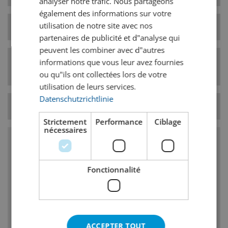
analyser notre trafic. Nous partageons
également des informations sur votre
utilisation de notre site avec nos
Type de levure
haute fermentation
partenaires de publicité et d"analyse qui
peuvent les combiner avec d"autres
Catégorie de style
informations que vous leur avez fournies
IPA
de bière
ou qu"ils ont collectées lors de votre
utilisation de leurs services.
Datenschutzrichtlinie
Température
8° C
Strictement
Performance
Ciblage
nécessaires
Caractéristiques
Fonctionnalité
Amertume de houblon intense et teneur en
alcool élevé
Utilisation de sortes de houblon anglaises ou
américaines, houblonnage élevé
ACCEPTER TOUT