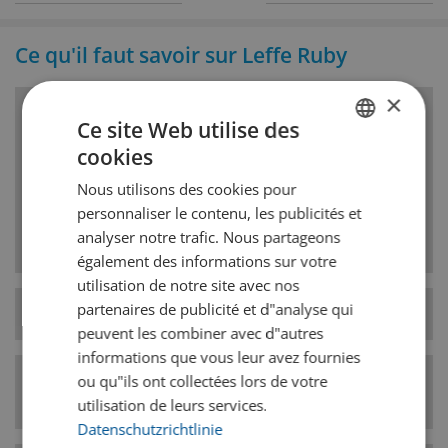
Ce qu'il faut savoir sur Leffe Ruby
×
Ce site Web utilise des
Style de bière
cookies
GERMAN
Fruchtbiere
Nous utilisons des cookies pour
FRENCH
personnaliser le contenu, les publicités et
Sont brassées avec du jus de fruits ou des fruits
et présentent un spectre allant de sec à sucré.
analyser notre trafic. Nous partageons
également des informations sur votre
utilisation de notre site avec nos
partenaires de publicité et d"analyse qui
Type de levure
basse fermentation
peuvent les combiner avec d"autres
informations que vous leur avez fournies
Catégorie de style
ou qu"ils ont collectées lors de votre
Exotique/Spéciales
de bière
utilisation de leurs services.
Datenschutzrichtlinie