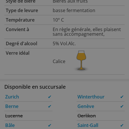
Style de bière
Bières aux fruits
Type de levure
basse fermentation
Température
10° C
Convient à
En règle générale, elles plaisent
sans accompagnement,
Degré d'alcool
5% Vol.Alc.
Verre idéal
Calice
Disponible en succursale
Zurich
✔
Winterthour
✔
Berne
✔
Genève
✔
Lucerne
Oerlikon
Bâle
✔
Saint-Gall
✔