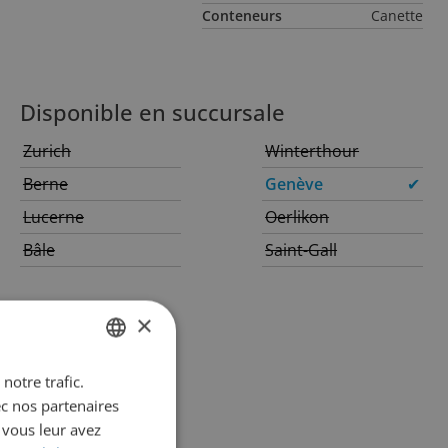
Conteneurs
Canette
Disponible en succursale
Zurich
Winterthour
Berne
Genève
✔
Lucerne
Oerlikon
Bâle
Saint-Gall
×
notre trafic.
GERMAN
ec nos partenaires
FRENCH
 vous leur avez