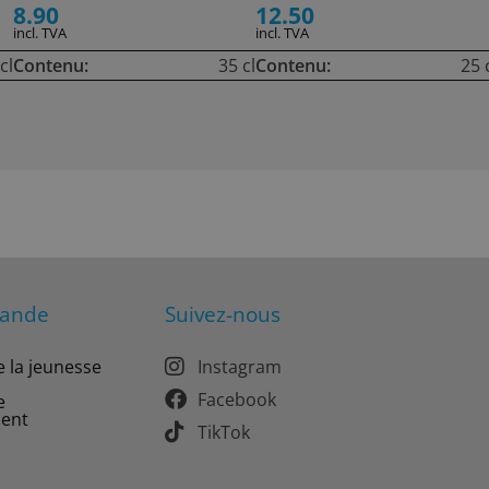
8.90
12.50
incl. TVA
incl. TVA
cl
Contenu:
35 cl
Contenu:
25 
mande
Suivez-nous
e la jeunesse
Instagram
Facebook
e
ment
TikTok