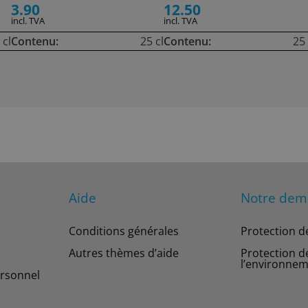
3.90
12.50
incl. TVA
incl. TVA
 cl
Contenu:
25 cl
Contenu:
25 
Aide
Notre de
Conditions générales
Protection d
Autres thèmes d’aide
Protection d
l’environne
rsonnel