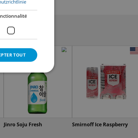
utzrichtlinie
nctionnalité
EPTER TOUT
Jinro Soju Fresh
Smirnoff Ice Raspberry