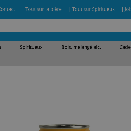
Contact
| Tout sur la bière
| Tout sur Spiritueux
| Jo
s
Spiritueux
Bois. melangè alc.
Cade