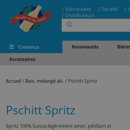
| Succursales
| Société
| 
| Distributeurs
Nouveautés
Bière
Contenus
Accessoires
Accueil
/
Bois. melangè alc.
/ Pschitt Spritz
Pschitt Spritz
Spritz 100% Suisse,légèrement amer, pétillant et