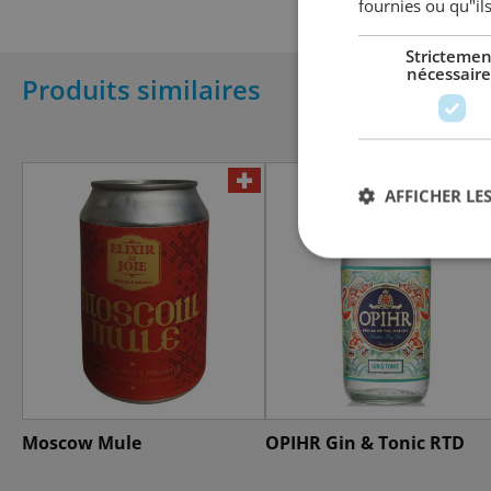
fournies ou qu"ils
Strictemen
nécessaire
Produits similaires
AFFICHER LES
Moscow Mule
OPIHR Gin & Tonic RTD