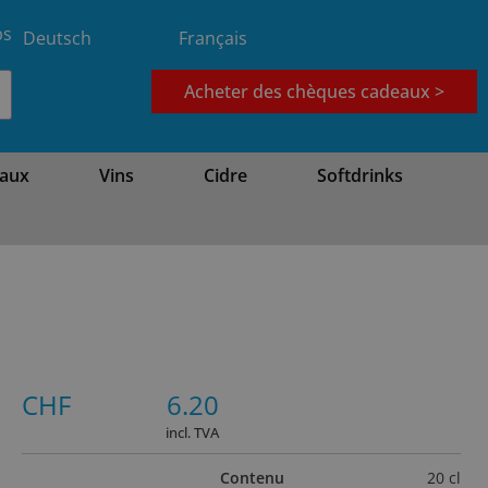
bs
Deutsch
Français
Acheter des chèques cadeaux >
aux
Vins
Cidre
Softdrinks
CHF
6.20
incl. TVA
Contenu
20 cl