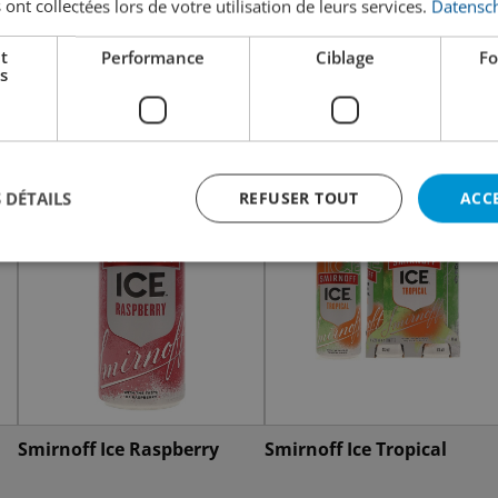
 ont collectées lors de votre utilisation de leurs services.
Datensch
t
Performance
Ciblage
Fo
s
 DÉTAILS
REFUSER TOUT
ACC
Smirnoff Ice Raspberry
Smirnoff Ice Tropical