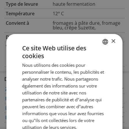
Type de levure
haute fermentation
Température
12° C
Convient à
fromages à pâte dure, fromage
bleu, crêpe Suzette,
Degré d'alcool
12% Vol.Alc.
×
Verre idéal
Ce site Web utilise des
Verre de Bourgogne
cookies
GERMAN
Nous utilisons des cookies pour
FRENCH
personnaliser le contenu, les publicités et
Disponible en succursale
analyser notre trafic. Nous partageons
également des informations sur votre
Zurich
✔
Winterthour
✔
utilisation de notre site avec nos
Berne
✔
Genève
partenaires de publicité et d"analyse qui
peuvent les combiner avec d"autres
Lucerne
✔
Oerlikon
✔
informations que vous leur avez fournies
Bâle
✔
Saint-Gall
✔
ou qu"ils ont collectées lors de votre
utilisation de leurs services.