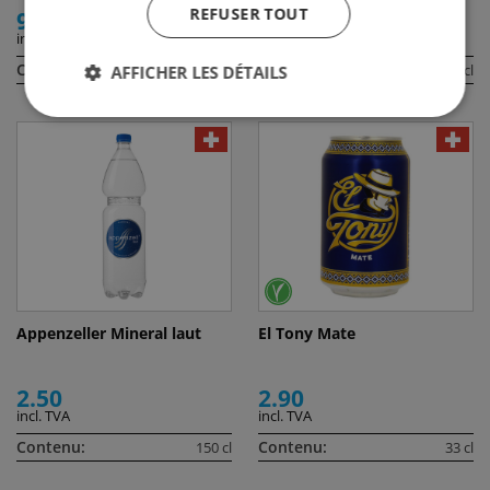
REFUSER TOUT
9.50
2.80
incl. TVA
incl. TVA
Contenu:
Contenu:
50 cl
20 cl
AFFICHER LES DÉTAILS
Appenzeller Mineral laut
El Tony Mate
2.50
2.90
incl. TVA
incl. TVA
Contenu:
Contenu:
150 cl
33 cl