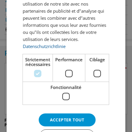
Zurich
✔
Winterthour
utilisation de notre site avec nos
Berne
✔
Genève
partenaires de publicité et d"analyse qui
peuvent les combiner avec d"autres
Lucerne
✔
Oerlikon
informations que vous leur avez fournies
Bâle
Saint-Gall
ou qu"ils ont collectées lors de votre
utilisation de leurs services.
Datenschutzrichtlinie
Produits similaires
Strictement
Performance
Ciblage
nécessaires
Fonctionnalité
ACCEPTER TOUT
Fever-Tree Classic Mojito
Fever-Tree Ginger Ale
Premium Cocktail Mixer