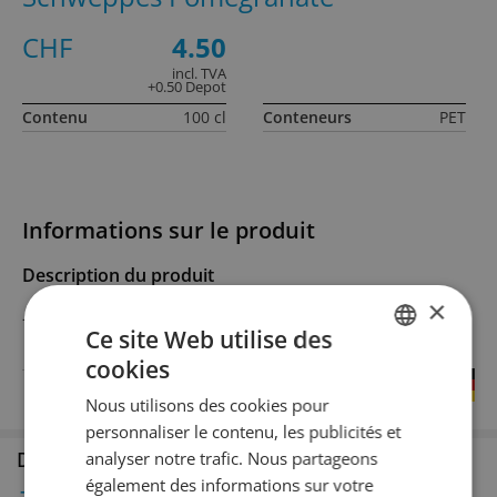
CHF
4.50
incl. TVA
+0.50 Depot
Contenu
100 cl
Conteneurs
PET
Informations sur le produit
Description du produit
×
–
Ce site Web utilise des
cookies
GERMAN
Pays
Allemagne
Nous utilisons des cookies pour
FRENCH
personnaliser le contenu, les publicités et
Disponible en succursale
analyser notre trafic. Nous partageons
également des informations sur votre