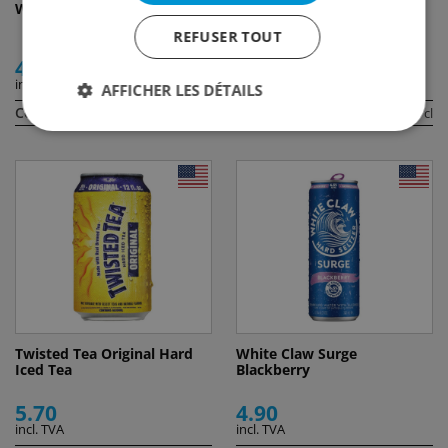
White Claw Ruby Grapefruit
Salitos Blue
REFUSER TOUT
4.90
3.30
incl. TVA
incl. TVA
AFFICHER LES DÉTAILS
Contenu:
Contenu:
35 cl
33 cl
Twisted Tea Original Hard
White Claw Surge
Iced Tea
Blackberry
5.70
4.90
incl. TVA
incl. TVA