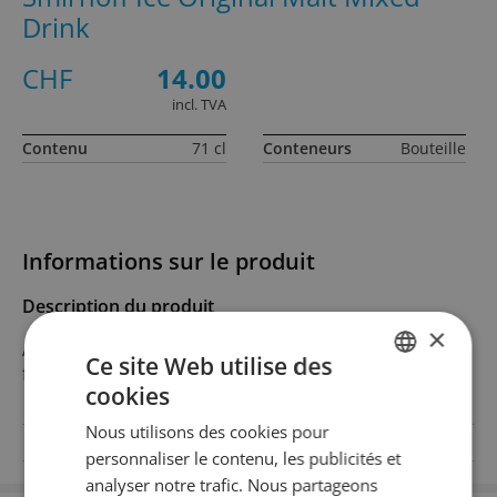
Drink
CHF
14.00
incl. TVA
Contenu
71 cl
Conteneurs
Bouteille
Informations sur le produit
Description du produit
×
Alkoholhaltiges Süssgetränk auf Basis von Malz, mit
Ce site Web utilise des
frischem Zitrusgeschmack.
cookies
GERMAN
Nous utilisons des cookies pour
FRENCH
Degré d'alcool
4.5% Vol.Alc.
personnaliser le contenu, les publicités et
analyser notre trafic. Nous partageons