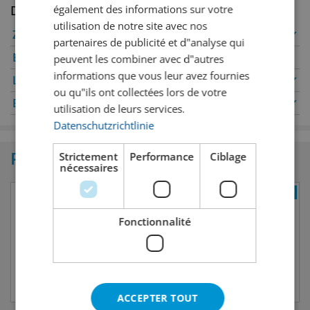
également des informations sur votre
Disponible en succursale
utilisation de notre site avec nos
Zurich
✔
Winterthour
✔
partenaires de publicité et d"analyse qui
Berne
✔
Genève
peuvent les combiner avec d"autres
informations que vous leur avez fournies
Lucerne
✔
Oerlikon
✔
ou qu"ils ont collectées lors de votre
Bâle
✔
Saint-Gall
✔
utilisation de leurs services.
Datenschutzrichtlinie
Produits similaires
Strictement
Performance
Ciblage
nécessaires
Fonctionnalité
ACCEPTER TOUT