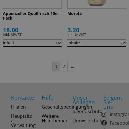
Appenzeller Quöllfrisch 10er
Moretti
Pack
18.00
3.20
inkl. MWST
inkl. MWST
Inhalt:
Inhalt:
33cl
50cl
1
2
→
Kontakte
Hilfe
Unser
Folgend
Anliegen
Sie
uns
Filialen
Geschäftsbedingungen
Jugendschutz
Instagr
Hauptsitz
Weitere
/
Hilfethemen
Umweltschutz
Faceboo
Verwaltung