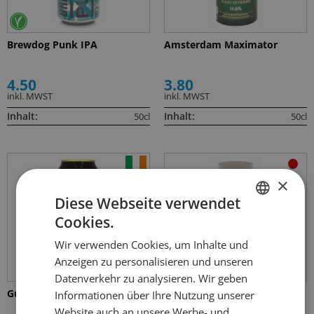
Brewdog Punk IPA
Amsterdam Maximator
4.50
3.80
inkl. MWST
inkl. MWST
Inhalt:
Inhalt:
50cl
50cl
×
Diese Webseite verwendet
Cookies.
GERMAN
Wir verwenden Cookies, um Inhalte und
FRENCH
Anzeigen zu personalisieren und unseren
Datenverkehr zu analysieren. Wir geben
Guinness Draught Stout
Kirin Ichiban Premium Press
Informationen über Ihre Nutzung unserer
Website auch an unsere Werbe- und