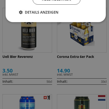
DETAILS ANZEIGEN
6er Pack
Ueli Bier Reverenz
Corona Extra 6er Pack
3.50
14.90
inkl. MWST
inkl. MWST
Inhalt:
Inhalt:
50cl
33cl