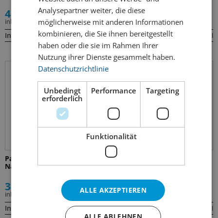
Analysepartner weiter, die diese
4.30
3.90
möglicherweise mit anderen Informationen
inkl. MWST
inkl. MWST
kombinieren, die Sie ihnen bereitgestellt
Inhalt:
Inhalt:
44cl
50cl
haben oder die sie im Rahmen Ihrer
Nutzung ihrer Dienste gesammelt haben.
Datenschutzrichtlinie
Unbedingt
Performance
Targeting
erforderlich
Funktionalität
Paulaner Hefe-Weissbier
Corona Extra
Naturtrüb
3.20
2.90
ALLE AKZEPTIEREN
inkl. MWST
inkl. MWST
Inhalt:
Inhalt:
50cl
33cl
ALLE ABLEHNEN