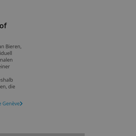
of
an Bieren,
iduell
onalen
einer
eshalb
en, die
le Genève