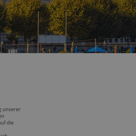
g unserer
en
uf die