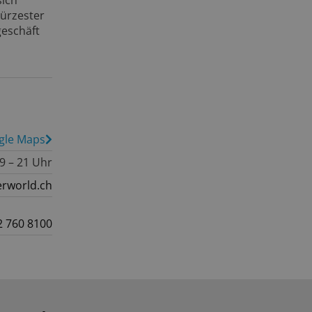
sich
kürzester
geschäft
gle Maps
 9 – 21 Uhr
rworld.ch
2 760 8100