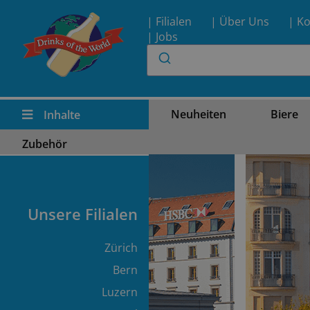
| Filialen
| Über Uns
| Ko
| Jobs
Neuheiten
Biere
Inhalte
Zubehör
Unsere Filialen
Zürich
Bern
Luzern