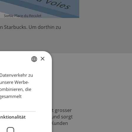
on Starbucks. Um dorthin zu
×
 Datenverkehr zu
GERMAN
 unsere Werbe-
FRENCH
ombinieren, die
e gesammelt
en Fachkenntnissen und mit grosser
e Filiale Genf zusammen und sorgt
nktionalität
mack der Westschweizer Kunden