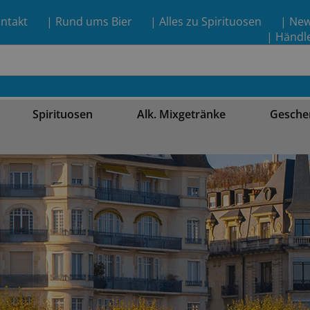
ntakt
| Rund ums Bier
| Alles zu Spirituosen
| Ne
| Händl
Spirituosen
Alk. Mixgetränke
Gesche