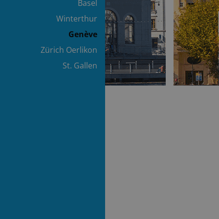
Basel
Winterthur
Genève
Zürich Oerlikon
St. Gallen