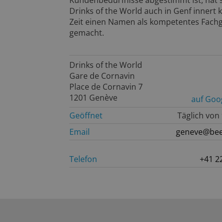
Kundenbedürfnisse abgestimmt ist, hat 
Drinks of the World auch in Genf innert 
Zeit einen Namen als kompetentes Fach
gemacht.
Drinks of the World
Gare de Cornavin
Place de Cornavin 7
1201 Genève
auf Goo
Geöffnet
Täglich von
Email
geneve@bee
Telefon
+41 2