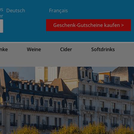
ws
Deutsch
Français
er
Geschenk-Gutscheine kaufen >
nke
Weine
Cider
Softdrinks