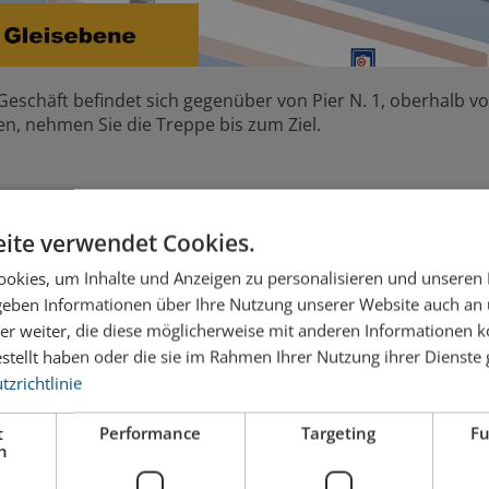
Geschäft befindet sich gegenüber von Pier N. 1, oberhalb v
en, nehmen Sie die Treppe bis zum Ziel.
ite verwendet Cookies.
okies, um Inhalte und Anzeigen zu personalisieren und unseren
Carlos Bolis
 geben Informationen über Ihre Nutzung unserer Website auch an
er weiter, die diese möglicherweise mit anderen Informationen k
Filialleiter
Bahnhof Genève
estellt haben oder die sie im Rahmen Ihrer Nutzung ihrer Dienst
zrichtlinie
Filialleiter in Genf seit April 2014. Mit sein
Erfahrung stellt Carlos das Sortiment für di
t
Performance
Targeting
Fu
h
dafür, dass Drinks of the World den Gesch
optimal trifft.