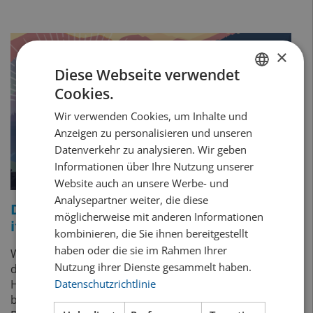
×
Diese Webseite verwendet
Cookies.
GERMAN
Wir verwenden Cookies, um Inhalte und
FRENCH
Anzeigen zu personalisieren und unseren
Datenverkehr zu analysieren. Wir geben
Informationen über Ihre Nutzung unserer
Website auch an unsere Werbe- und
Analysepartner weiter, die diese
Drinks of the World unterstützt das
Let
möglicherweise mit anderen Informationen
it
Beer-Festival
in Burgdorf.
kombinieren, die Sie ihnen bereitgestellt
haben oder die sie im Rahmen Ihrer
Wir fördern die Bierkultur in der Schweiz – und
Nutzung ihrer Dienste gesammelt haben.
dieses Festival ist die perfekte Gelegenheit, Vielfalt,
Datenschutzrichtlinie
Handwerk und Genuss zu feiern. Das Let it Beer
bringt traditionelle Klassiker und spannende Craft-