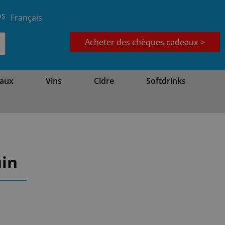
bs
Français
Acheter des chèques cadeaux >
aux
Vins
Cidre
Softdrinks
uin