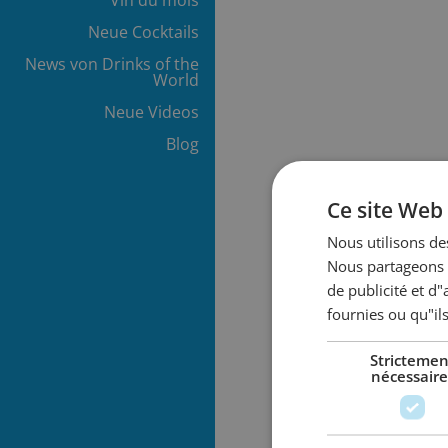
Neue Cocktails
News von Drinks of the
World
Neue Videos
Blog
Ce site Web 
Nous utilisons des
Nous partageons é
de publicité et d
fournies ou qu"ils
Strictemen
nécessaire