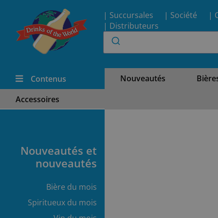
| Succursales
| Société
| 
| Distributeurs
Nouveautés
Bière
Contenus
Accessoires
Nouveautés et
nouveautés
Bière du mois
Spiritueux du mois
Vin du mois