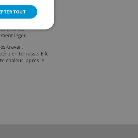
gustation :
Jaune
EPTER TOUT
ment trouble, avec une
es claire et
Des arômes
ement léger.
ès-travail.
péro en terrasse. Elle
te chaleur, après le