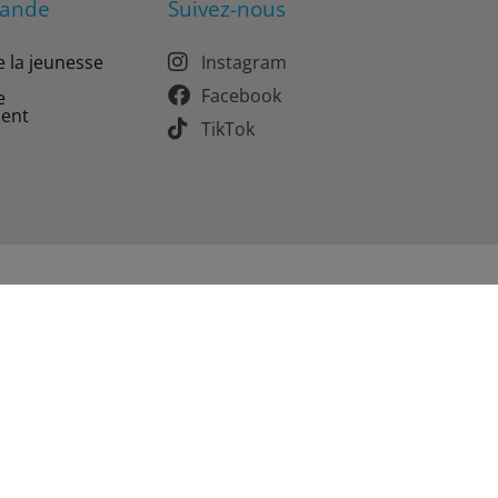
mande
Suivez-nous
e la jeunesse
Instagram
Facebook
e
ment
TikTok