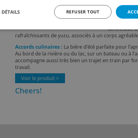
Notes de dé
 DÉTAILS
REFUSER TOUT
ACC
clair, légère
note d’agrum
lumineuse. 
rafraîchissants de yuzu, associés à un corps agréabl
Accords culinaires :
La bière d’été parfaite pour l’apr
Au bord de la rivière ou du lac, sur un bateau ou à l’a
accompagne aussi très bien un trajet en train par for
travail.
Voir le produit >
Cheers!