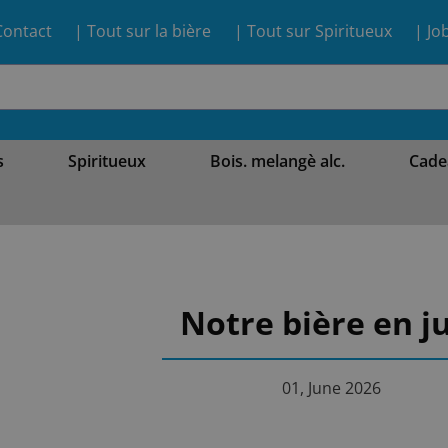
Contact
| Tout sur la bière
| Tout sur Spiritueux
| Jo
s
Spiritueux
Bois. melangè alc.
Cade
Notre bière en j
01, June 2026