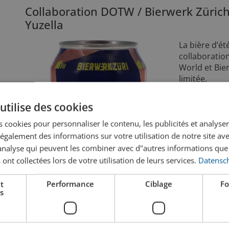
Collaboration DOTW / Bierwerk Züric
Yuzella
La bière d’ét
collaboration
World et Bier
limitée.
Une bière lé
utilise des cookies
brassée pour
 cookies pour personnaliser le contenu, les publicités et analyser 
Le yuzu et le
galement des informations sur votre utilisation de notre site av
une note d’a
"analyse qui peuvent les combiner avec d"autres informations que
lumineuse. L’
 ont collectées lors de votre utilisation de leurs services.
Datensch
vivifiante – 
comme il fau
d’y revenir 
t
Performance
Ciblage
Fo
s
Conçue pour 
chaudes, les
tout ce qui s