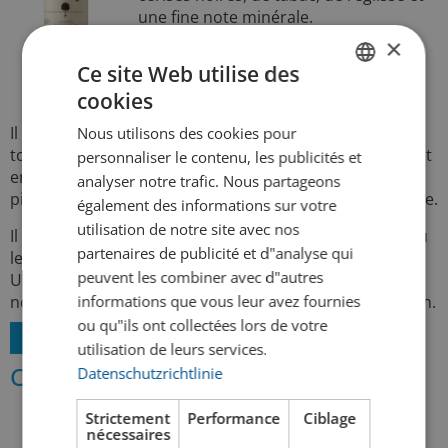
une fine note minérale.
×
En bouche, il est intense, structuré et
Ce site Web utilise des
harmonieux, avec des tanins doux et
une longue finale épicée.
cookies
GERMAN
Il est élaboré à partir de Prugnolo Gentile, la variante
Nous utilisons des cookies pour
FRENCH
toscane du Sangiovese, et élevé en fûts de bois pendant
personnaliser le contenu, les publicités et
environ 18 mois. Le domaine Salcheto est l’un des
analyser notre trafic. Nous partageons
pionniers de la production viticole biologique et durable.
également des informations sur votre
utilisation de notre site avec nos
Il accompagne à merveille les rôtis de bœuf, le gibier ou
partenaires de publicité et d"analyse qui
les fromages affinés et se déguste idéalement à 18 °C.
peuvent les combiner avec d"autres
Un vin biologique d’exception et notre vin du mois de
informations que vous leur avez fournies
novembre : authentique, élégant et typiquement toscan.
ou qu"ils ont collectées lors de votre
Voir le produit >
utilisation de leurs services.
Cheers!
Datenschutzrichtlinie
Strictement
Performance
Ciblage
nécessaires