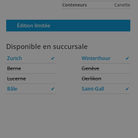
Conteneurs
Canette
Édition limitée
Disponible en succursale
Zurich
✔
Winterthour
✔
Berne
Genève
Lucerne
Oerlikon
Bâle
✔
Saint-Gall
✔