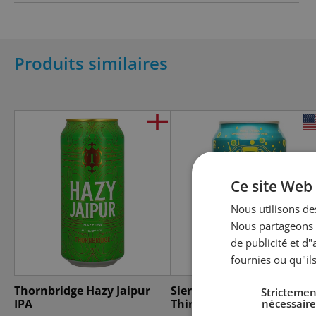
Produits similaires
Ce site Web 
Nous utilisons des
Nous partageons é
de publicité et d
fournies ou qu"ils
Thornbridge Hazy Jaipur
Sierra Nevada Hazy Little
Strictemen
nécessaire
IPA
Thing