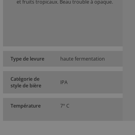
et fruits tropicaux. Beau trouble à opaque.
Type de levure
haute fermentation
Catégorie de
IPA
style de bière
Température
7° C