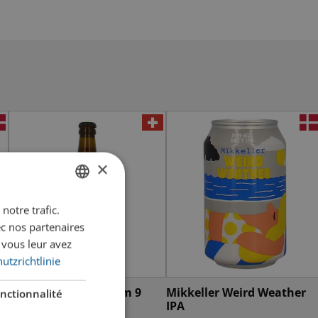
×
notre trafic.
GERMAN
ec nos partenaires
FRENCH
 vous leur avez
utzrichtlinie
Haarige Kuh Platform 9
Mikkeller Weird Weather
nctionnalité
NEIPA
IPA