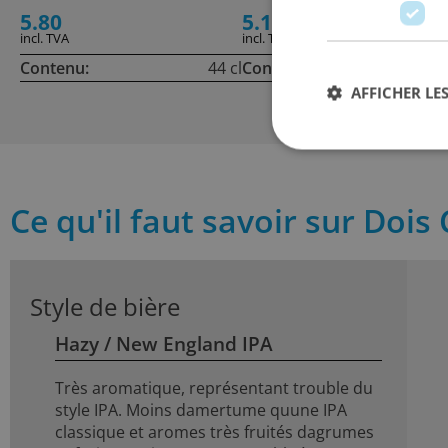
5.80
5.10
incl. TVA
incl. TVA
Contenu:
44 cl
Contenu:
35
AFFICHER LES
Ce qu'il faut savoir sur Doi
Style de bière
Hazy / New England IPA
Très aromatique, représentant trouble du
style IPA. Moins damertume quune IPA
classique et aromes très fruités dagrumes