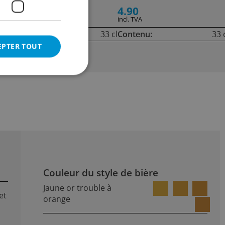
5.80
4.90
incl. TVA
incl. TVA
cl
Contenu:
33 cl
Contenu:
33 
EPTER TOUT
Couleur du style de bière
Jaune or trouble à
et
orange