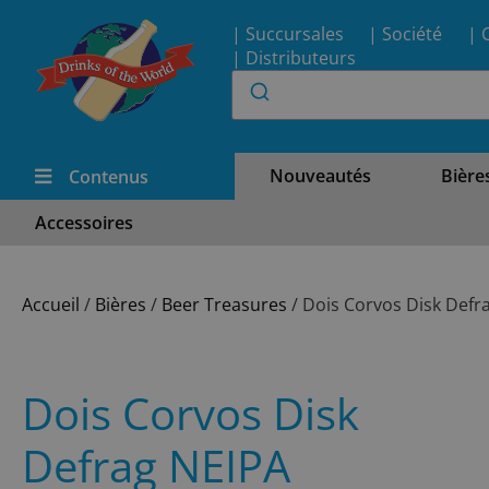
| Succursales
| Société
| 
| Distributeurs
Nouveautés
Bière
Contenus
Accessoires
Accueil
/
Bières
/
Beer Treasures
/ Dois Corvos Disk Defr
Dois Corvos Disk
Defrag NEIPA