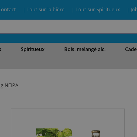
Contact
| Tout sur la bière
| Tout sur Spiritueux
| Jo
s
Spiritueux
Bois. melangè alc.
Cade
ag NEIPA