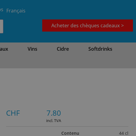
bs
Français
Acheter des chèques cadeaux >
aux
Vins
Cidre
Softdrinks
CHF
7.80
incl. TVA
Contenu
44 cl