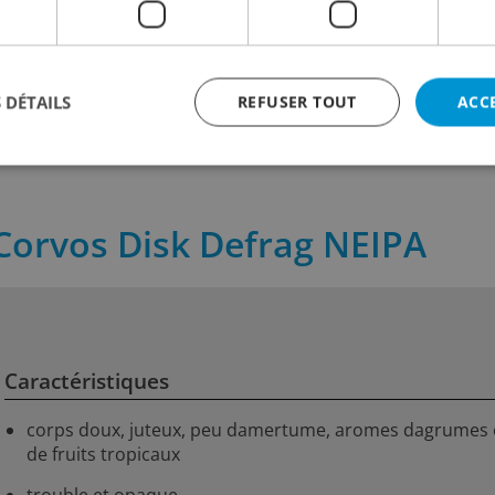
5.20
5.60
incl. TVA
incl. TVA
 cl
Contenu:
33 cl
Contenu:
33 
 DÉTAILS
REFUSER TOUT
ACC
s Corvos Disk Defrag NEIPA
Caractéristiques
corps doux, juteux, peu damertume, aromes dagrumes 
de fruits tropicaux