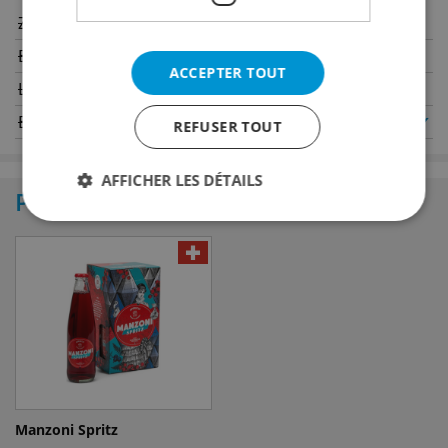
Zurich
Winterthour
Berne
Genève
ACCEPTER TOUT
Lucerne
Oerlikon
Bâle
Saint-Gall
✔
REFUSER TOUT
AFFICHER LES DÉTAILS
Produits similaires
Manzoni Spritz