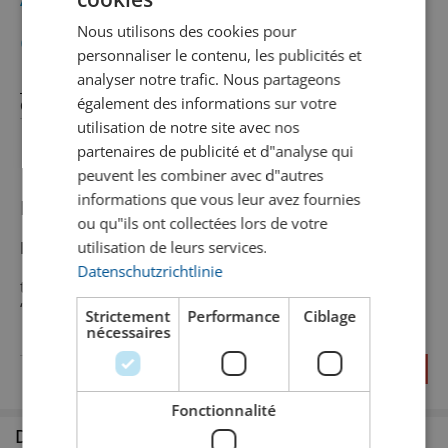
GERMAN
Nous utilisons des cookies pour
CHF
3.50
FRENCH
personnaliser le contenu, les publicités et
incl. TVA
analyser notre trafic. Nous partageons
également des informations sur votre
Contenu
33 cl
Conteneurs
Bouteille
utilisation de notre site avec nos
partenaires de publicité et d"analyse qui
peuvent les combiner avec d"autres
informations que vous leur avez fournies
Informations sur le produit
ou qu"ils ont collectées lors de votre
utilisation de leurs services.
Description du produit
Datenschutzrichtlinie
trübes Blassgelb, Noten von Orangen und Zitronen,
“rassiger” Ingwer, mediterraner Apéro
Strictement
Performance
Ciblage
nécessaires
Pays
Suisse
Fonctionnalité
Disponible en succursale