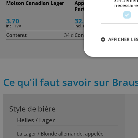
Strictemen
Molson Canadian Lager
Appenzeller Quöllfrisch
nécessaire
Partyfass
3.70
32.00
incl. TVA
incl. TVA
Contenu:
34 cl
Contenu:
500
AFFICHER LES
Ce qu'il faut savoir sur Brau
Style de bière
Helles / Lager
La Lager / Blonde allemande, appelée