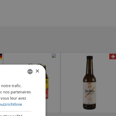
×
notre trafic.
GERMAN
ec nos partenaires
FRENCH
 vous leur avez
utzrichtlinie