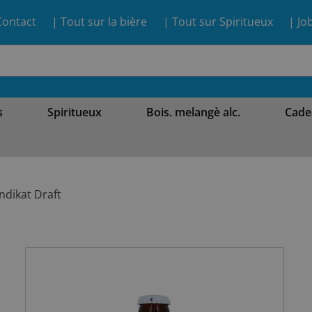
Contact
| Tout sur la bière
| Tout sur Spiritueux
| Jo
s
Spiritueux
Bois. melangè alc.
Cade
ndikat Draft