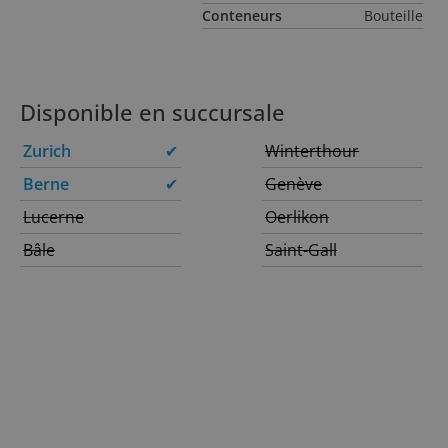
Conteneurs
Bouteille
Disponible en succursale
Zurich
✔
Winterthour
Berne
✔
Genève
Lucerne
Oerlikon
Bâle
Saint-Gall