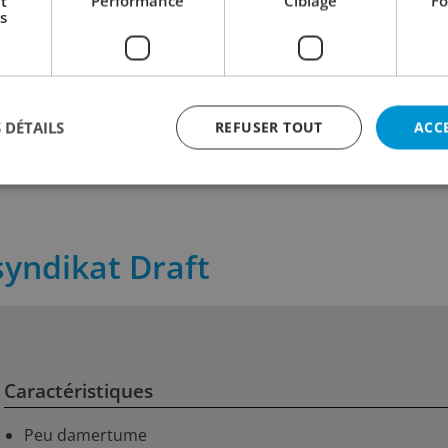
t
Performance
Ciblage
Fo
Ueli Bier
Löwenbräu Original
s
35.00
3.00
incl. TVA
incl. TVA
 cl
Contenu:
500 cl
Contenu:
50 
 DÉTAILS
REFUSER TOUT
ACC
syndikat Draft
Caractéristiques
Peu damertume