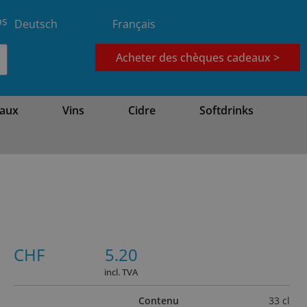
bs
Deutsch
Français
Acheter des chèques cadeaux >
aux
Vins
Cidre
Softdrinks
CHF
5.20
incl. TVA
Contenu
33 cl