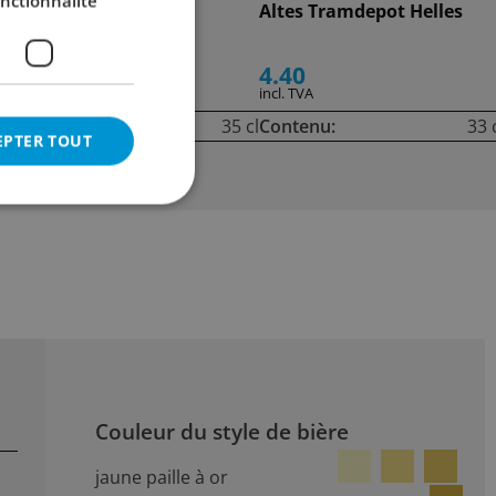
nctionnalité
Imperial
Altes Tramdepot Helles
23.00
4.40
incl. TVA
incl. TVA
cl
Contenu:
35 cl
Contenu:
33 
EPTER TOUT
Couleur du style de bière
jaune paille à or