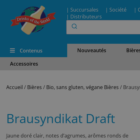
| Succursales
| Société
| 
| Distributeurs
Nouveautés
Bière
Contenus
Accessoires
Accueil
/
Bières
/
Bio, sans gluten, végane Bières
/ Brausy
Brausyndikat Draft
Jaune doré clair, notes d’agrumes, arômes ronds de