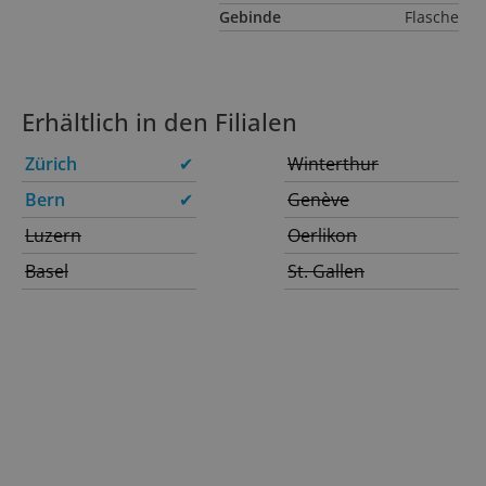
Gebinde
Flasche
Erhältlich in den Filialen
Zürich
✔
Winterthur
Bern
✔
Genève
Luzern
Oerlikon
Basel
St. Gallen