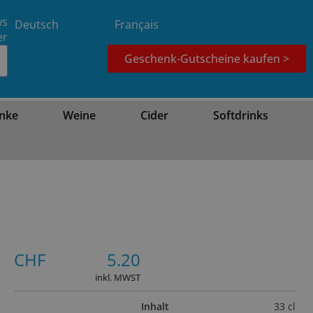
ws
Deutsch
Français
er
Geschenk-Gutscheine kaufen >
nke
Weine
Cider
Softdrinks
CHF
5.20
inkl. MWST
Inhalt
33 cl