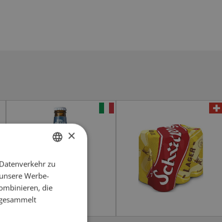
×
 Datenverkehr zu
GERMAN
 unsere Werbe-
FRENCH
ombinieren, die
e gesammelt