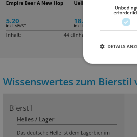
Empire Beer A New Hop
Ueli Bier Reverenz
Unbeding
erforderlic
5.20
18.00
inkl. MWST
inkl. MWST
Inhalt:
44 cl
Inhalt:
50
DETAILS ANZ
Wissenswertes zum Bierstil 
Bierstil
Helles / Lager
Das deutsche Helle ist dem Lagerbier im