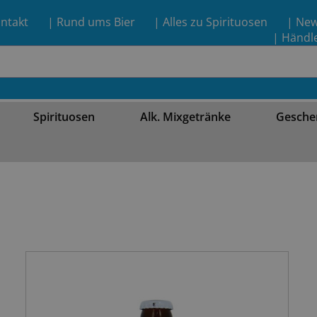
ntakt
| Rund ums Bier
| Alles zu Spirituosen
| Ne
| Händl
Spirituosen
Alk. Mixgetränke
Gesche