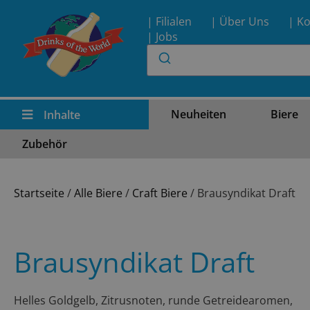
| Filialen
| Über Uns
| Ko
| Jobs
Neuheiten
Biere
Inhalte
Zubehör
Startseite
/
Alle Biere
/
Craft Biere
/ Brausyndikat Draft
Brausyndikat Draft
Helles Goldgelb, Zitrusnoten, runde Getreidearomen,