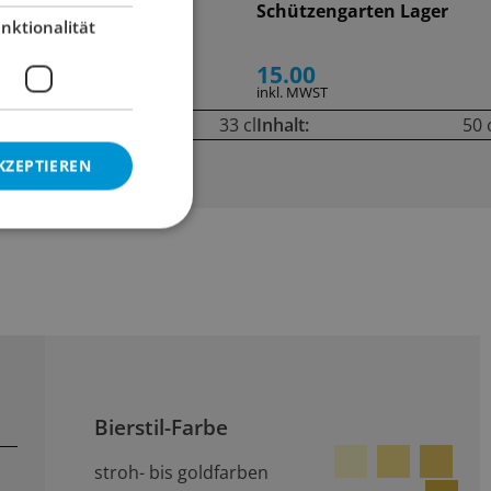
Moretti Zero
Schützengarten Lager
nktionalität
2.90
15.00
inkl. MWST
inkl. MWST
cl
Inhalt:
33 cl
Inhalt:
50 
KZEPTIEREN
Bierstil-Farbe
stroh- bis goldfarben