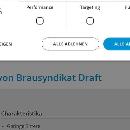
Neumarkter Lammsbräu
Imperial
t
Performance
Targeting
Fu
Alkoholfrei / Glutenfrei Bio
h
3.60
23.00
+ 0.30 Depot
inkl. MWST
inkl. MWST
 cl
Inhalt:
33 cl
Inhalt:
35 
EIGEN
ALLE ABLEHNEN
ALLE A
von Brausyndikat Draft
Charakteristika
Geringe Bittere