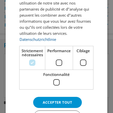
Zurich
✔
Winterthour
✔
utilisation de notre site avec nos
Berne
✔
Genève
✔
partenaires de publicité et d"analyse qui
peuvent les combiner avec d"autres
Lucerne
✔
Oerlikon
✔
informations que vous leur avez fournies
Bâle
✔
Saint-Gall
✔
ou qu"ils ont collectées lors de votre
utilisation de leurs services.
Datenschutzrichtlinie
Produits similaires
Strictement
Performance
Ciblage
nécessaires
Fonctionnalité
ACCEPTER TOUT
Buzzballz Strawberry Rita
Chum Churum Soju Apple
Soju