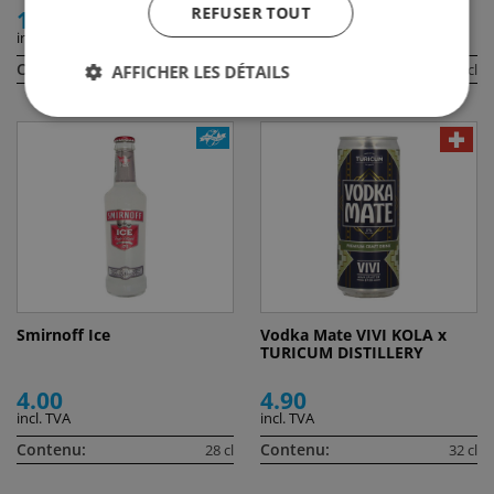
REFUSER TOUT
12.00
13.50
incl. TVA
incl. TVA
Contenu:
Contenu:
20 cl
35 cl
AFFICHER LES DÉTAILS
Smirnoff Ice
Vodka Mate VIVI KOLA x
TURICUM DISTILLERY
4.00
4.90
incl. TVA
incl. TVA
Contenu:
Contenu:
28 cl
32 cl