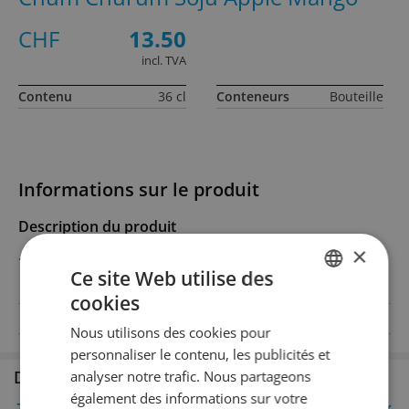
CHF
13.50
incl. TVA
Contenu
36 cl
Conteneurs
Bouteille
Informations sur le produit
Description du produit
×
*
Ce site Web utilise des
cookies
GERMAN
Degré d'alcool
12% Vol.Alc.
Nous utilisons des cookies pour
FRENCH
personnaliser le contenu, les publicités et
Disponible en succursale
analyser notre trafic. Nous partageons
également des informations sur votre