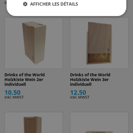
inkl. MWST
inkl. MWST
AFFICHER LES DÉTAILS
Drinks of the World
Drinks of the World
Holzkiste Wein 2er
Holzkiste Wein 3er
individuell
individuell
10.50
12.50
inkl. MWST
inkl. MWST