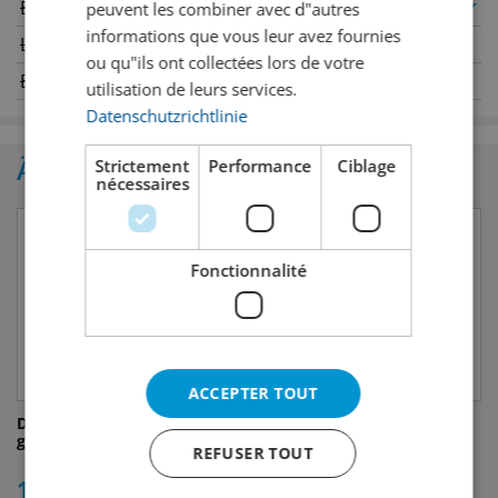
Bern
Genève
✔
peuvent les combiner avec d"autres
informations que vous leur avez fournies
Luzern
Oerlikon
ou qu"ils ont collectées lors de votre
Basel
St. Gallen
utilisation de leurs services.
Datenschutzrichtlinie
Ähnliche Produkte
Strictement
Performance
Ciblage
nécessaires
Fonctionnalité
ACCEPTER TOUT
Drinks of the World Harass
Drinks of the World
gross induviduell 'Vintage'
Holzkiste 5er Bier
REFUSER TOUT
individuell
10.00
10.50