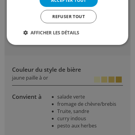
ACCEPTER TOUT
moyen à fin
REFUSER TOUT
Goût et odeur: peu de douceur résiduelle
Pas dodeur/goût de diacétyle
AFFICHER LES DÉTAILS
pas de trouble dû au froid
Couleur du style de bière
jaune paille à or
Convient à
salade verte
fromage de chèvre/brebis
Truite, sandre
curry indous
pesto aux herbes