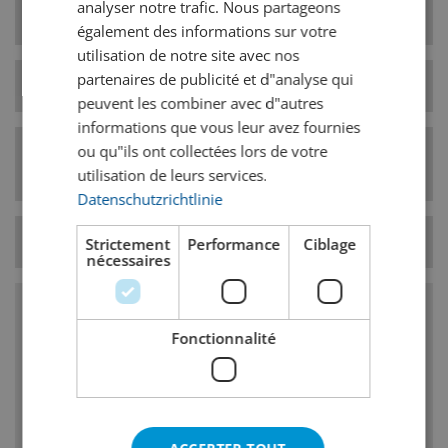
analyser notre trafic. Nous partageons
herbeuse.
également des informations sur votre
utilisation de notre site avec nos
partenaires de publicité et d"analyse qui
Type de levure
basse fermentation
peuvent les combiner avec d"autres
informations que vous leur avez fournies
ou qu"ils ont collectées lors de votre
Catégorie de style
Bières blondes
de bière
utilisation de leurs services.
Datenschutzrichtlinie
Température
7° C
Strictement
Performance
Ciblage
nécessaires
Caractéristiques
Fonctionnalité
Amertume du houblon : élevée
Goût/odeur de houblon; fin, prononcé
Degré de fermentation : élevé, en bouche :