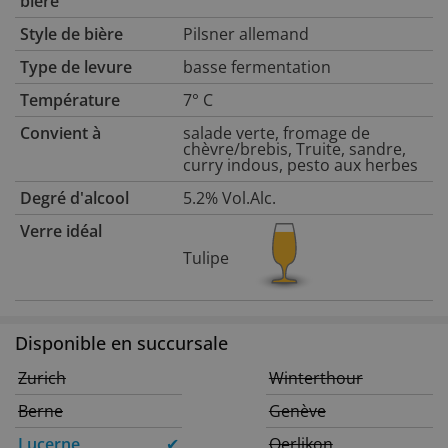
bière
Style de bière
Pilsner allemand
Type de levure
basse fermentation
Température
7° C
Convient à
salade verte, fromage de
chèvre/brebis, Truite, sandre,
curry indous, pesto aux herbes
Degré d'alcool
5.2% Vol.Alc.
Verre idéal
Tulipe
Disponible en succursale
Zurich
Winterthour
Berne
Genève
Lucerne
✔
Oerlikon