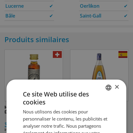
Lucerne
✔
Oerlikon
✔
Bâle
✔
Saint-Gall
✔
Produits similaires
×
Ce site Web utilise des
cookies
GERMAN
Heuschnaps Kräuterlikör
Hierbas Ibicencas
Nous utilisons des cookies pour
Das Original
FRENCH
personnaliser le contenu, les publicités et
3.70
41.50
analyser notre trafic. Nous partageons
incl. TVA
incl. TVA
également des informations sur votre