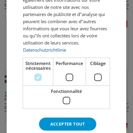
Contenu:
Contenu:
2 cl
100 cl
utilisation de notre site avec nos
partenaires de publicité et d"analyse qui
peuvent les combiner avec d"autres
informations que vous leur avez fournies
ou qu"ils ont collectées lors de votre
utilisation de leurs services.
Datenschutzrichtlinie
Strictement
Performance
Ciblage
nécessaires
Kleiner Feigling Kirsch
Appenzeller Rahmlikör 3er
Banana
Pack
Fonctionnalité
2.80
7.90
incl. TVA
incl. TVA
Contenu:
Contenu:
2 cl
2 cl
ACCEPTER TOUT