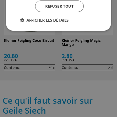
REFUSER TOUT
AFFICHER LES DÉTAILS
Kleiner Feigling Coco Biscuit
Kleiner Feigling Magic
Mango
20.80
2.80
incl. TVA
incl. TVA
Contenu:
Contenu:
50 cl
2 cl
Ce qu'il faut savoir sur
Geile Siech