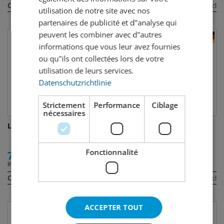
Contenu:
Contenu:
70 cl
2 cl
utilisation de notre site avec nos
partenaires de publicité et d"analyse qui
peuvent les combiner avec d"autres
informations que vous leur avez fournies
ou qu"ils ont collectées lors de votre
utilisation de leurs services.
Datenschutzrichtlinie
Strictement
Performance
Ciblage
nécessaires
La Gauloise Verte
Ficken Johannisbeer Likör
Monstermagnum
Fonctionnalité
72.00
89.00
incl. TVA
incl. TVA
Contenu:
Contenu:
70 cl
300 cl
ACCEPTER TOUT