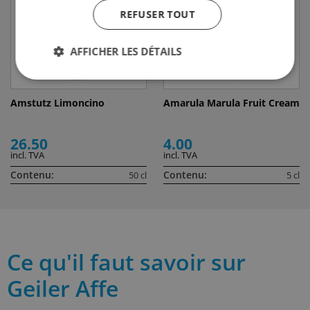
REFUSER TOUT
AFFICHER LES DÉTAILS
Amstutz Limoncino
Amarula Marula Fruit Cream
26.50
4.00
incl. TVA
incl. TVA
Contenu:
Contenu:
50 cl
5 cl
Ce qu'il faut savoir sur
Geiler Affe