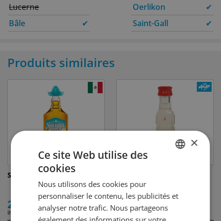
Lucerne
Oerlikon
✔
Bâle
✔
Saint-Gall
✔
Produits similaires
×
Ce site Web utilise des
cookies
GERMAN
SIERRA Tropical Chilli
Berentzen Saurer Apfel
Nous utilisons des cookies pour
FRENCH
personnaliser le contenu, les publicités et
29.00
2.70
analyser notre trafic. Nous partageons
incl. TVA
incl. TVA
également des informations sur votre