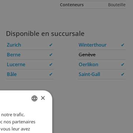
Conteneurs
Bouteille
Disponible en succursale
Zurich
✔
Winterthour
✔
Berne
✔
Genève
Lucerne
✔
Oerlikon
✔
Bâle
✔
Saint-Gall
✔
×
notre trafic.
GERMAN
ec nos partenaires
FRENCH
 vous leur avez