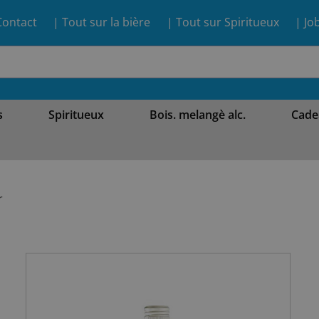
Contact
| Tout sur la bière
| Tout sur Spiritueux
| Jo
s
Spiritueux
Bois. melangè alc.
Cade
r