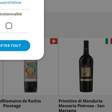
utzrichtlinie
nctionnalité
EPTER TOUT
pf
Domaine de Rothis
Primitivo di Manduria
Pinotage
Masseria Pietrosa - San
Marzano