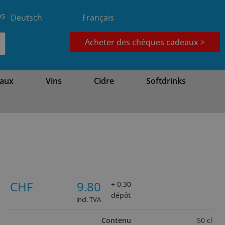
bs
Deutsch
Français
Acheter des chèques cadeaux >
aux
Vins
Cidre
Softdrinks
CHF
9.80
+ 0.30
dépôt
incl. TVA
Contenu
50 cl