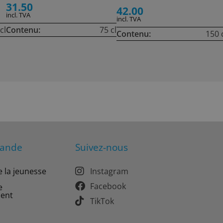
31.50
42.00
incl. TVA
incl. TVA
cl
Contenu:
75 cl
Contenu:
150 
mande
Suivez-nous
e la jeunesse
Instagram
Facebook
e
ment
TikTok