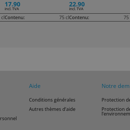
17.90
22.90
incl. TVA
incl. TVA
 cl
Contenu:
75 cl
Contenu:
75 
Aide
Notre de
Conditions générales
Protection d
Autres thèmes d’aide
Protection d
l’environne
rsonnel