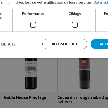
 ont collectées lors de votre utilisation de leurs services.
Datensch
t
Performance
Ciblage
Fo
s
 DÉTAILS
REFUSER TOUT
ACC
-
Gable House Pinotage
Cuvée d'or rouge Siebe Du
Kellerei