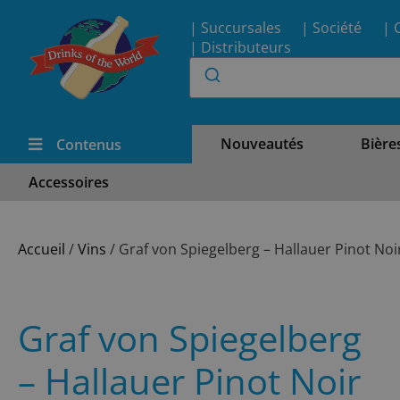
| Succursales
| Société
| 
| Distributeurs
Nouveautés
Bière
Contenus
Accessoires
Accueil
/
Vins
/ Graf von Spiegelberg – Hallauer Pinot Noi
Graf von Spiegelberg
– Hallauer Pinot Noir