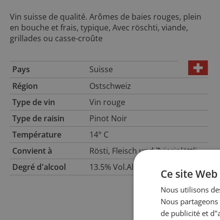
Vin suisse de qualité. Arômes de baies rouges, plein
en bouche et frais, typique, Avec röschti, viande,
grillades ou casse-croûte
Pays
Suisse
Région
Ostschweiz
Type de vin
Vin rouge
Type de raisin
Pinot Noir
Température
14° C
Convient à
Rösti, Fleisch und Zvieriplättli
Degré d'alcool
13.5% Vol.Alc.
Ce site Web 
Nous utilisons des
Nous partageons é
de publicité et d