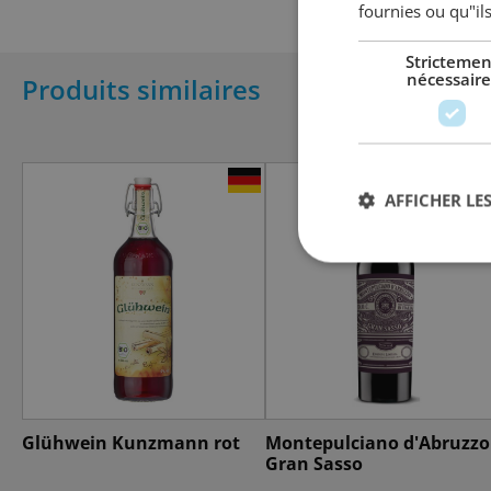
fournies ou qu"ils
Strictemen
nécessaire
Produits similaires
AFFICHER LES
Glühwein Kunzmann rot
Montepulciano d'Abruzzo 
Gran Sasso