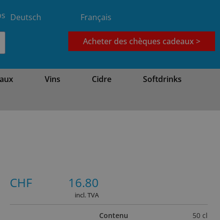
bs
Deutsch
Français
Acheter des chèques cadeaux >
aux
Vins
Cidre
Softdrinks
CHF
16.80
incl. TVA
Contenu
50 cl