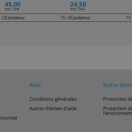
45.00
24.50
incl. TVA
incl. TVA
 cl
Contenu:
75 cl
Contenu:
75 
Aide
Notre de
Conditions générales
Protection d
Autres thèmes d’aide
Protection d
l’environne
rsonnel