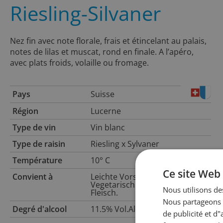
Riesling-Silvaner
Nez fin avec note florale, frais et étincelant au palais,
notes de lilas et muscat, rond en finale. A l’apéro,
avec plats froids, volaille ou fromage.
Pays
Suisse
Région
Lucerne
Type de vin
Vin blanc
Type de raisin
Riesling x Sylvaner
Température
10° C
Ce site Web 
Convient à
Leichte Vorspeisen,
Vegetarisch und weisses
Nous utilisons des
Fleisch.
Nous partageons é
Degré d'alcool
11.5% Vol.Alc.
de publicité et d