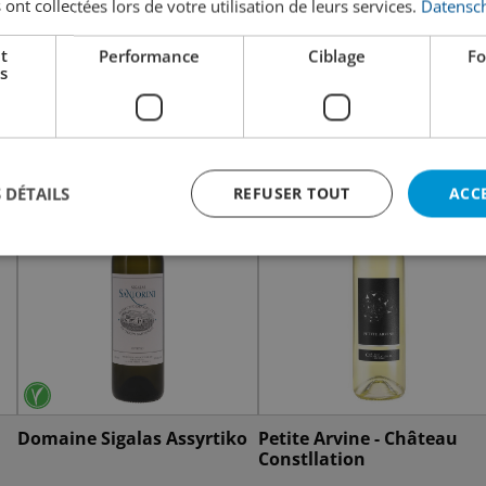
 ont collectées lors de votre utilisation de leurs services.
Datensch
t
Performance
Ciblage
Fo
s
 DÉTAILS
REFUSER TOUT
ACC
Domaine Sigalas Assyrtiko
Petite Arvine - Château
Constllation