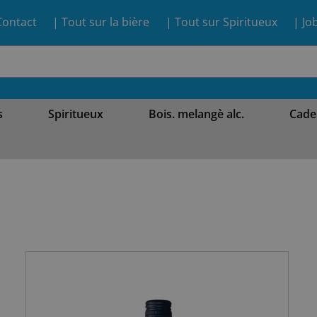
Contact
| Tout sur la bière
| Tout sur Spiritueux
| Jo
s
Spiritueux
Bois. melangè alc.
Cade