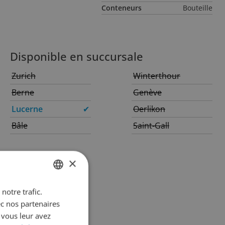
Conteneurs
Bouteille
Disponible en succursale
Zurich
Winterthour
Berne
Genève
Lucerne
✔
Oerlikon
Bâle
Saint-Gall
×
notre trafic.
GERMAN
ec nos partenaires
FRENCH
 vous leur avez