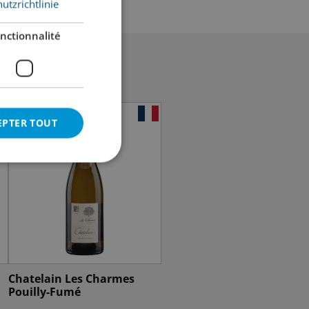
utzrichtlinie
nctionnalité
EPTER TOUT
Chatelain Les Charmes
Pouilly-Fumé