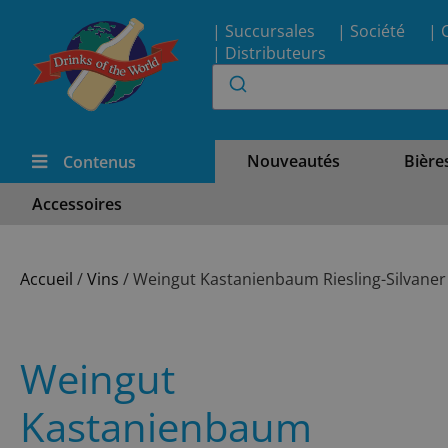
| Succursales
| Société
| 
| Distributeurs
Nouveautés
Bière
Contenus
Accessoires
Accueil
/
Vins
/ Weingut Kastanienbaum Riesling-Silvaner
Weingut
Kastanienbaum