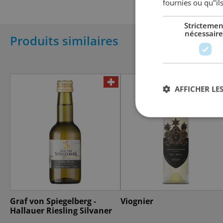
fournies ou qu"ils
Strictemen
nécessaire
Produits similaires
AFFICHER LES
Graf von Spiegelberg -
Viognier
Hallauer Riesling Silvaner