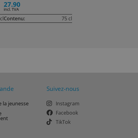
27.90
incl. TVA
cl
Contenu:
75 cl
mande
Suivez-nous
e la jeunesse
Instagram
Facebook
e
ment
TikTok