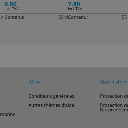
6.80
7.80
incl. TVA
incl. TVA
 cl
Contenu:
50 cl
Contenu:
55 
Aide
Notre de
Conditions générales
Protection d
Autres thèmes d’aide
Protection d
l’environne
rsonnel