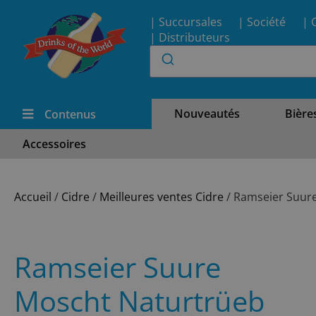
| Succursales
| Société
| 
| Distributeurs
Nouveautés
Bière
Contenus
Accessoires
Accueil
/
Cidre
/
Meilleures ventes Cidre
/ Ramseier Suur
Ramseier Suure
Moscht Naturtrüeb