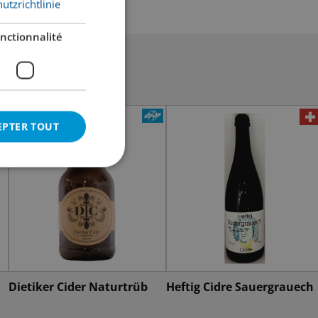
utzrichtlinie
nctionnalité
EPTER TOUT
Dietiker Cider Naturtrüb
Heftig Cidre Sauergrauech