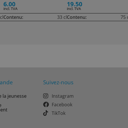
6.00
19.50
incl. TVA
incl. TVA
cl
Contenu:
33 cl
Contenu:
75 
mande
Suivez-nous
e la jeunesse
Instagram
Facebook
e
ment
TikTok