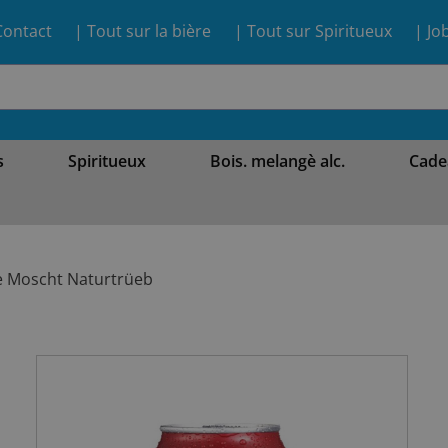
Contact
| Tout sur la bière
| Tout sur Spiritueux
| Jo
s
Spiritueux
Bois. melangè alc.
Cade
e Moscht Naturtrüeb