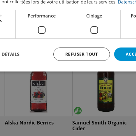
 ont collectées lors de votre utilisation de leurs services.
Datensch
t
Performance
Ciblage
Fo
s
 DÉTAILS
REFUSER TOUT
ACC
Älska Nordic Berries
Samuel Smith Organic
Cider