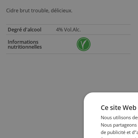
Cidre brut trouble, délicieux.
Degré d'alcool
4% Vol.Alc.
Informations
nutritionnelles
Ce site Web 
Nous utilisons des
Nous partageons é
de publicité et d