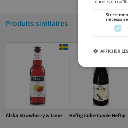
fournies ou qu"ils
Strictemen
nécessaire
Produits similaires
AFFICHER LES
Älska Strawberry & Lime
Heftig Cidre Cuvée Heftig