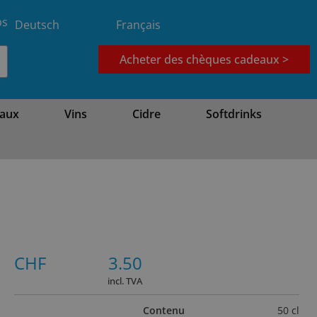
bs
Deutsch
Français
Acheter des chèques cadeaux >
aux
Vins
Cidre
Softdrinks
CHF
3.50
incl. TVA
Contenu
50 cl