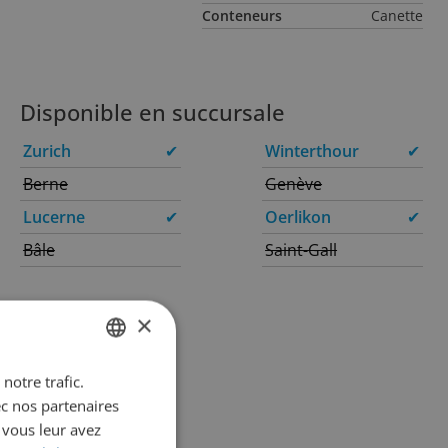
Conteneurs
Canette
Disponible en succursale
Zurich
✔
Winterthour
✔
Berne
Genève
Lucerne
✔
Oerlikon
✔
Bâle
Saint-Gall
×
notre trafic.
GERMAN
ec nos partenaires
FRENCH
 vous leur avez