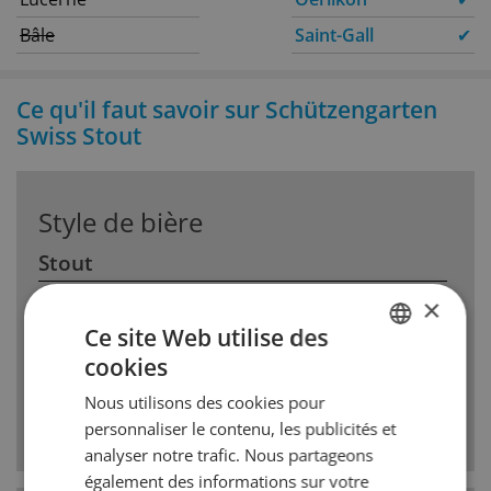
Bâle
Saint-Gall
✔
Ce qu'il faut savoir sur Schützengarten
Swiss Stout
Style de bière
Stout
×
La représentante classique la plus connue est
Ce site Web utilise des
certainement la Guiness irlandaise. La stout est
née dune Porter plus fortement brassée. Elle
cookies
GERMAN
démontre plus de tons brûlés à cause de la
Nous utilisons des cookies pour
torréfaction. Entretemps, il existent diverses
FRENCH
personnaliser le contenu, les publicités et
variantes de Stouts.
analyser notre trafic. Nous partageons
également des informations sur votre