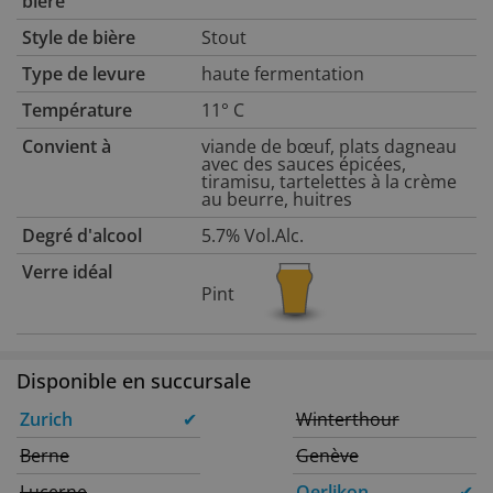
bière
Style de bière
Stout
Type de levure
haute fermentation
Température
11° C
Convient à
viande de bœuf, plats dagneau
avec des sauces épicées,
tiramisu, tartelettes à la crème
au beurre, huitres
Degré d'alcool
5.7% Vol.Alc.
Verre idéal
Pint
Disponible en succursale
Zurich
✔
Winterthour
Berne
Genève
Lucerne
Oerlikon
✔