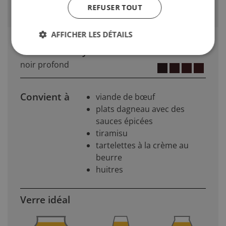
Goût légèrement astringent
REFUSER TOUT
AFFICHER LES DÉTAILS
Couleur du style de bière
noir profond
Convient à
viande de bœuf
plats dagneau avec des
sauces épicées
tiramisu
tartelettes à la crème au
beurre
huitres
Verre idéal