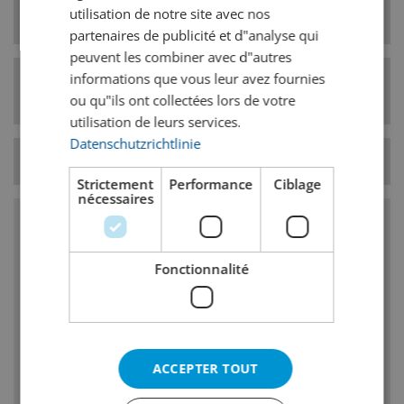
utilisation de notre site avec nos
Type de levure
haute fermentation
partenaires de publicité et d"analyse qui
peuvent les combiner avec d"autres
informations que vous leur avez fournies
Catégorie de style
Bières noires
ou qu"ils ont collectées lors de votre
de bière
utilisation de leurs services.
Datenschutzrichtlinie
Température
11° C
Strictement
Performance
Ciblage
nécessaires
Caractéristiques
Fonctionnalité
Attaque ; goût de malt, de café ou de chocolat
En finale : arômes grillés caractéristiques
dues à lutilisation de malt grillé (qui dominent
souvent le goût et mettent les autres
ACCEPTER TOUT
impressions à larrière-plan)