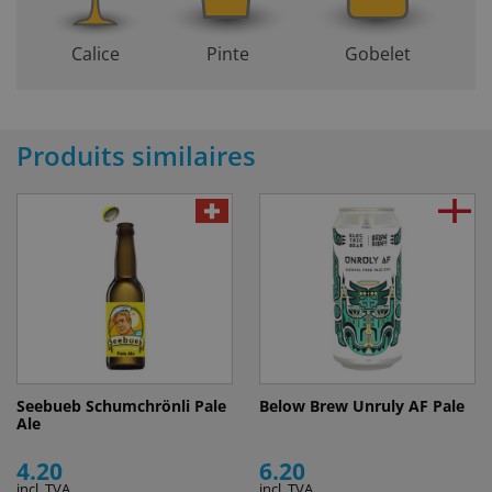
Calice
Pinte
Gobelet
Produits similaires
Seebueb Schumchrönli Pale
Below Brew Unruly AF Pale
Ale
4.20
6.20
incl. TVA
incl. TVA