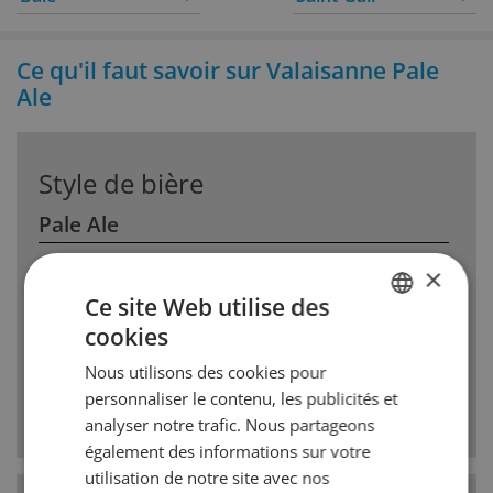
Ce qu'il faut savoir sur Valaisanne Pale
Ale
Style de bière
Pale Ale
La Pale Ale est une bière à haute fermentation au
×
houblon prononcé. Les anglais voulaient une
Ce site Web utilise des
variante plus claire des Ales classiques. Ainsi le
cookies
GERMAN
malt choisit est plus clair et lamertume du
houblon plus prononcée. Des arômes comme la
Nous utilisons des cookies pour
FRENCH
résine et des notes dagrumes ainsi que de fruits
personnaliser le contenu, les publicités et
sharmonisent avec le corps de malt.
analyser notre trafic. Nous partageons
également des informations sur votre
utilisation de notre site avec nos