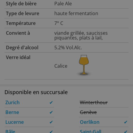
Style de bière
Pale Ale
Type de levure
haute fermentation
Température
7° C
Convient à
viande grillée, saucisses
piquantes, plats à lail,
Degré d'alcool
5.2% Vol.Alc.
Verre idéal
Calice
Disponible en succursale
Zurich
✔
Winterthour
Berne
✔
Genève
Lucerne
✔
Oerlikon
✔
Bâle
✔
Saint-Gall
✔