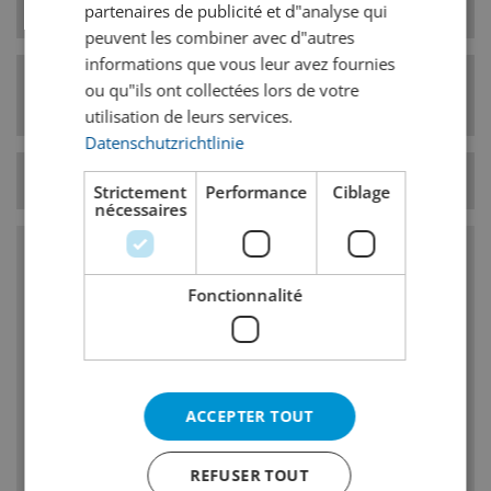
Type de levure
haute fermentation
partenaires de publicité et d"analyse qui
peuvent les combiner avec d"autres
informations que vous leur avez fournies
Catégorie de style
ou qu"ils ont collectées lors de votre
Pale Ale
de bière
utilisation de leurs services.
Datenschutzrichtlinie
Température
7° C
Strictement
Performance
Ciblage
nécessaires
Caractéristiques
Fonctionnalité
Amertume, goût et odeur de houblon moyen
à élevé
Corps : moyen
ACCEPTER TOUT
Goût et odeur de malt: faible à moyen, un
faible caractère de caramel est admissible
REFUSER TOUT