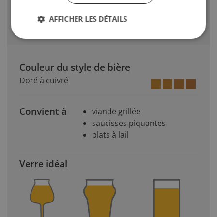
Notes dester fruité faibles à fortes
AFFICHER LES DÉTAILS
Trouble dû au froid si elle est servie fraiche
Couleur du style de bière
Doré à cuivré
Convient à
viande grillée
saucisses piquantes
plats à lail
Verre idéal