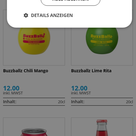
DETAILS ANZEIGEN
Buzzballz Chili Mango
Buzzballz Lime Rita
12.00
12.00
inkl. MWST
inkl. MWST
Inhalt:
Inhalt:
20cl
20cl