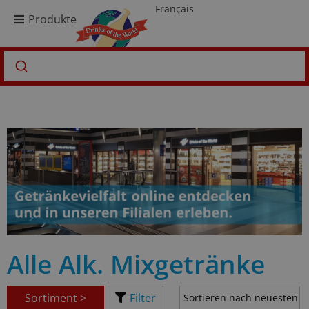
Français
Produkte
Alle Alk. Mixgetränke
Sortiment >
Filter