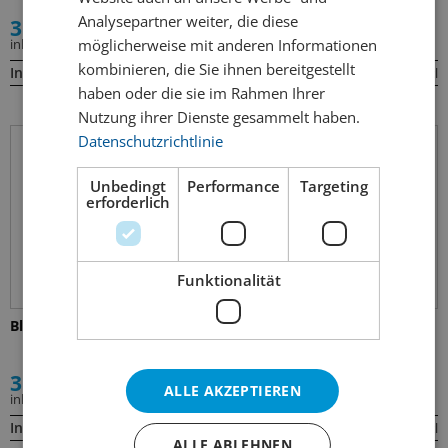
Analysepartner weiter, die diese
3.60
3.60
möglicherweise mit anderen Informationen
inkl. MWST
inkl. MWST
kombinieren, die Sie ihnen bereitgestellt
Inhalt:
Inhalt:
27.5cl
27.5cl
haben oder die sie im Rahmen Ihrer
Nutzung ihrer Dienste gesammelt haben.
Datenschutzrichtlinie
Unbedingt
Performance
Targeting
erforderlich
Funktionalität
Blizzard Strawberry
Bombay Sapphire Gin &
Tonic
3.60
7.70
ALLE AKZEPTIEREN
inkl. MWST
inkl. MWST
Inhalt:
Inhalt:
27.5cl
25cl
ALLE ABLEHNEN