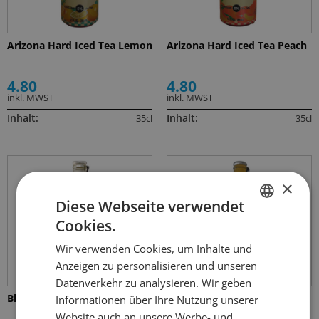
Arizona Hard Iced Tea Lemon
Arizona Hard Iced Tea Peach
4.80
4.80
inkl. MWST
inkl. MWST
Inhalt:
Inhalt:
35cl
35cl
×
Diese Webseite verwendet
Cookies.
GERMAN
Wir verwenden Cookies, um Inhalte und
FRENCH
Anzeigen zu personalisieren und unseren
Datenverkehr zu analysieren. Wir geben
Blizzard Mango
Blizzard Orange
Informationen über Ihre Nutzung unserer
Website auch an unsere Werbe- und