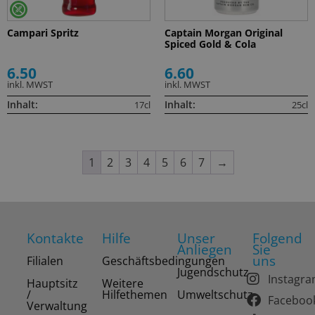
Campari Spritz
Captain Morgan Original
Spiced Gold & Cola
6.50
6.60
inkl. MWST
inkl. MWST
Inhalt:
Inhalt:
17cl
25cl
1
2
3
4
5
6
7
→
Kontakte
Hilfe
Unser
Folgend
Anliegen
Sie
uns
Filialen
Geschäftsbedingungen
Jugendschutz
Instagr
Hauptsitz
Weitere
/
Hilfethemen
Umweltschutz
Faceboo
Verwaltung