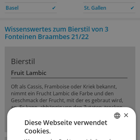
Basel
✔
St. Gallen
✔
Wissenswertes zum Bierstil von 3
Fonteinen Braambes 21/22
Bierstil
Fruit Lambic
Oft als Cassis, Framboise oder Kriek bekannt,
nimmt ein Frucht Lambic die Farbe und den
Geschmack der Frucht, mit der es gebraut wird,
an. Es kann, abhängig von den Zutaten, trocken
×
oder süss sowie klar oder trüb sein. Sehr
aufwändig hergestellt.
Diese Webseite verwendet
Cookies.
GERMAN