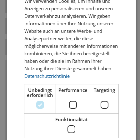
Wir verwenden Cookies, um Inhalte und
FRENCH
Hefe-Art
Spontangärung
Anzeigen zu personalisieren und unseren
Datenverkehr zu analysieren. Wir geben
Informationen über Ihre Nutzung unserer
Bierstil-Kategorie
Sauerbiere
Website auch an unsere Werbe- und
Analysepartner weiter, die diese
möglicherweise mit anderen Informationen
Temperatur
10° C
kombinieren, die Sie ihnen bereitgestellt
haben oder die sie im Rahmen Ihrer
Nutzung ihrer Dienste gesammelt haben.
Charakteristika
Datenschutzrichtlinie
Als Basisgetränk fungiert Lambic
Unbedingt
Performance
Targeting
erforderlich
Der Charakter der durch Säurebakterien
(keine wilden Hefen) beeinflussten Vergärung
ist erkennbar. Sie unterstützen den
Funktionalität
säuerlichen Charakter und verbessern die
fruchtige Ausgewogenheit
Die Früchte werden in Lambic getränkt; der