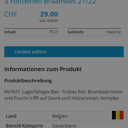
3 Fonteinen Braambes 21/22
CHF
29.00
inkl. MWST
Inhalt
75 cl
Gebinde
Flasche
Limited edition
Informationen zum Produkt
Produktbeschreibung
IN/OUT. Lagerfähiges Bier. Trübes Rot, Brombeernoten
und Frucht trifft auf Säure und Holzaromen, komplex
Land
Belgien
Bierstil-Kategorie
Sauerbiere