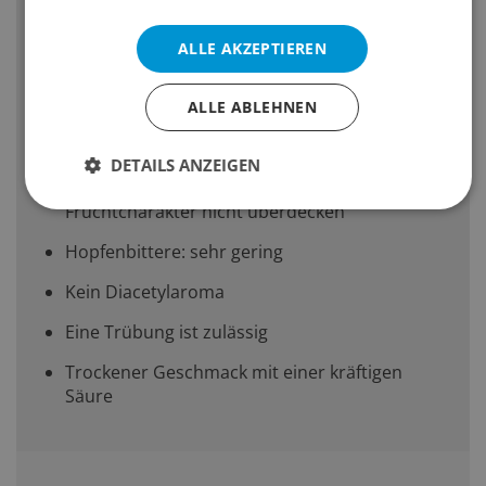
enthaltene Fruchtzucker verursacht eine
zweite Gärung
ALLE AKZEPTIEREN
Ein intensives Fruchtaroma sollte vorhanden
sein
ALLE ABLEHNEN
Ein süsser Malzcharakter ist nicht erkennbar
DETAILS ANZEIGEN
Der Hopfencharakter sollte den
Fruchtcharakter nicht überdecken
Hopfenbittere: sehr gering
Kein Diacetylaroma
Eine Trübung ist zulässig
Trockener Geschmack mit einer kräftigen
Säure