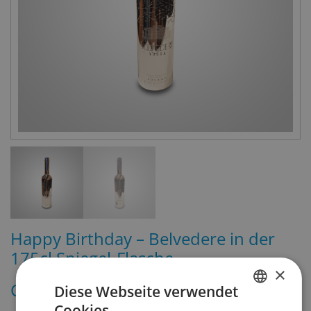
Happy Birthday – Belvedere in der
175cl Spiegel-Flasche
×
CHF
210.00
Diese Webseite verwendet
inkl. MWST
Cookies.