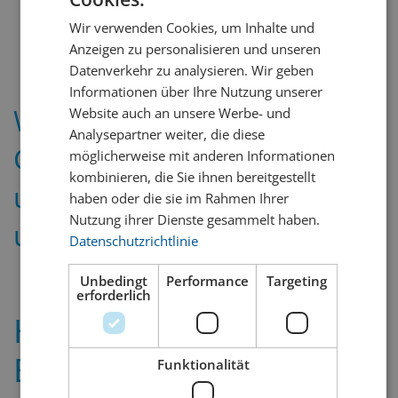
GERMAN
Wir verwenden Cookies, um Inhalte und
FRENCH
Anzeigen zu personalisieren und unseren
Datenverkehr zu analysieren. Wir geben
Informationen über Ihre Nutzung unserer
Weitere
Website auch an unsere Werbe- und
Analysepartner weiter, die diese
Geschenkmöglichkeiten
möglicherweise mit anderen Informationen
kombinieren, die Sie ihnen bereitgestellt
und Varianten finden Sie in
haben oder die sie im Rahmen Ihrer
Nutzung ihrer Dienste gesammelt haben.
unseren Filialen.
Datenschutzrichtlinie
Unbedingt
Performance
Targeting
erforderlich
Happy Birthday –
Belvedere in der 175cl
Funktionalität