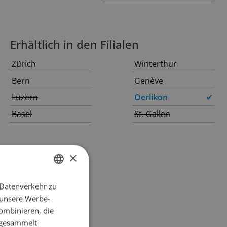
Erhältlich in den Filialen
Zürich
Winterthur
Bern
Genève
Luzern
Oerlikon
✔
Basel
St. Gallen
×
 Datenverkehr zu
GERMAN
 unsere Werbe-
FRENCH
ombinieren, die
e gesammelt