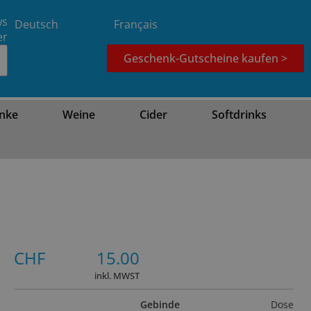
ws
Deutsch
Français
er
Geschenk-Gutscheine kaufen >
nke
Weine
Cider
Softdrinks
CHF
15.00
inkl. MWST
Gebinde
Dose