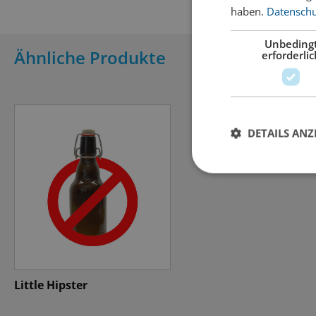
haben.
Datenschut
Unbeding
Ähnliche Produkte
erforderlic
DETAILS ANZ
Little Hipster