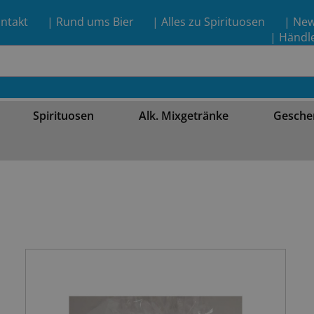
ntakt
| Rund ums Bier
| Alles zu Spirituosen
| Ne
| Händl
Spirituosen
Alk. Mixgetränke
Gesche