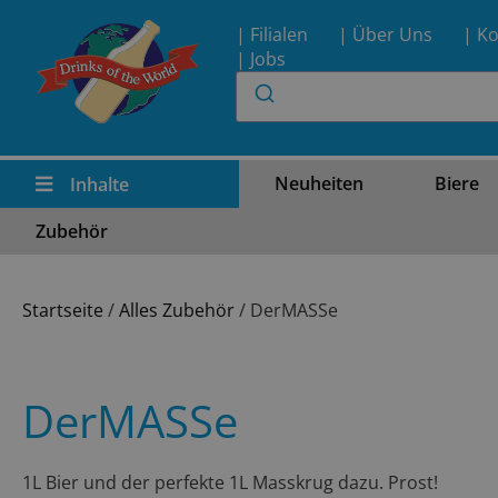
| Filialen
| Über Uns
| Ko
| Jobs
Neuheiten
Biere
Inhalte
Zubehör
Startseite
/
Alles Zubehör
/ DerMASSe
DerMASSe
1L Bier und der perfekte 1L Masskrug dazu. Prost!