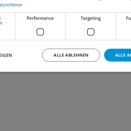
zrichtlinie
t
Performance
Targeting
Fu
h
EIGEN
ALLE ABLEHNEN
ALLE A