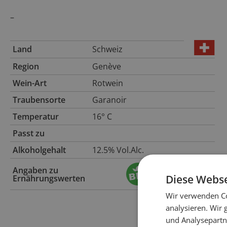
–
Land
Schweiz
Region
Genève
Wein-Art
Rotwein
Traubensorte
Garanoir
Temperatur
16° C
Passt zu
Alkoholgehalt
12.5% Vol.Alc.
Angaben zu
Diese Webse
Ernährungswerten
Wir verwenden Co
analysieren. Wir
und Analysepartn