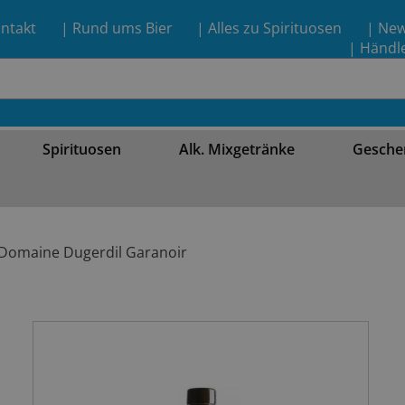
ntakt
| Rund ums Bier
| Alles zu Spirituosen
| Ne
| Händl
Spirituosen
Alk. Mixgetränke
Gesche
Domaine Dugerdil Garanoir