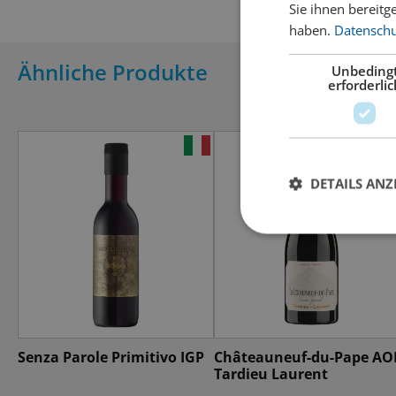
Sie ihnen bereitg
haben.
Datenschut
Ähnliche Produkte
Unbeding
erforderlic
DETAILS ANZ
Senza Parole Primitivo IGP
Châteauneuf-du-Pape AO
Tardieu Laurent