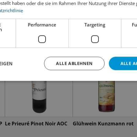
estellt haben oder die sie im Rahmen Ihrer Nutzung ihrer Dienst
zrichtlinie
t
Performance
Targeting
Fu
h
EIGEN
ALLE ABLEHNEN
ALLE A
P
Le Prieuré Pinot Noir AOC
Glühwein Kunzmann rot