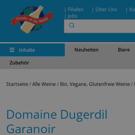
| Filialen
| Über Uns
| Ko
| Jobs
Neuheiten
Biere
Inhalte
Zubehör
Startseite
/
Alle Weine
/
Bio, Vegane, Glutenfreie Weine
/ 
Domaine Dugerdil
Garanoir