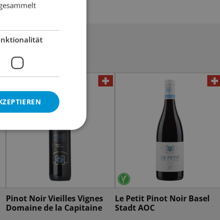
e gesammelt
nktionalität
KZEPTIEREN
Pinot Noir Vieilles Vignes
Le Petit Pinot Noir Basel
Domaine de la Capitaine
Stadt AOC