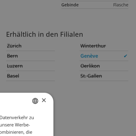
Gebinde
Flasche
Erhältlich in den Filialen
Zürich
Winterthur
Bern
Genève
✔
Luzern
Oerlikon
Basel
St. Gallen
×
 Datenverkehr zu
GERMAN
 unsere Werbe-
FRENCH
ombinieren, die