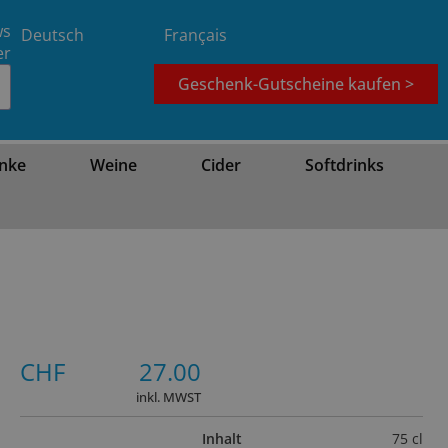
ws
Deutsch
Français
er
Geschenk-Gutscheine kaufen >
nke
Weine
Cider
Softdrinks
CHF
27.00
inkl. MWST
Inhalt
75 cl