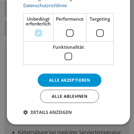
Datenschutzrichtlinie
Bierstil-Kategorie
Pale Ale
Unbedingt
Performance
Targeting
erforderlich
Temperatur
7° C
Funktionalität
Charakteristika
Hopfenbittere, -geschmack und -geruch:
mittel bis hoch
ALLE AKZEPTIEREN
Körper: mittel
ALLE ABLEHNEN
Malzgeschmack und -geruch: gering bis
mittel, ein geringer Karamellcharakter ist
zulässig
DETAILS ANZEIGEN
Geringe bis stark fruchtige Esternoten
Kältetrübung bei niedriger Serviertemperatur