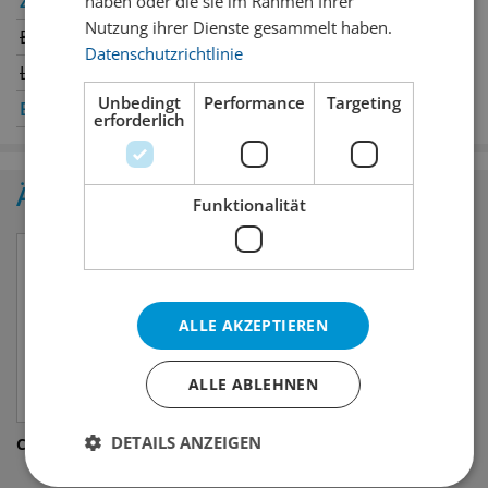
Zürich
✔
Winterthur
✔
haben oder die sie im Rahmen Ihrer
Nutzung ihrer Dienste gesammelt haben.
Bern
Genève
Datenschutzrichtlinie
Luzern
Oerlikon
✔
Unbedingt
Performance
Targeting
Basel
✔
St. Gallen
erforderlich
Ähnliche Produkte
Funktionalität
ALLE AKZEPTIEREN
ALLE ABLEHNEN
DETAILS ANZEIGEN
Coca Cola
Dr. Pepper Cream