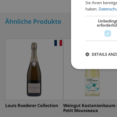
Sie ihnen bereitg
haben.
Datenschut
Ähnliche Produkte
Unbeding
erforderlic
DETAILS ANZ
Louis Roederer Collection
Weingut Kastanienbaum 
Petit Mousseaux