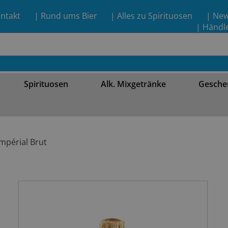
ntakt
| Rund ums Bier
| Alles zu Spirituosen
| Ne
| Händl
Spirituosen
Alk. Mixgetränke
Gesche
mpérial Brut