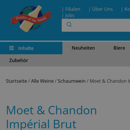
| Filialen
| Über Uns
| Ko
| Jobs
Neuheiten
Biere
Inhalte
Zubehör
Startseite
/
Alle Weine
/
Schaumwein
/ Moet & Chandon I
Moet & Chandon
Impérial Brut