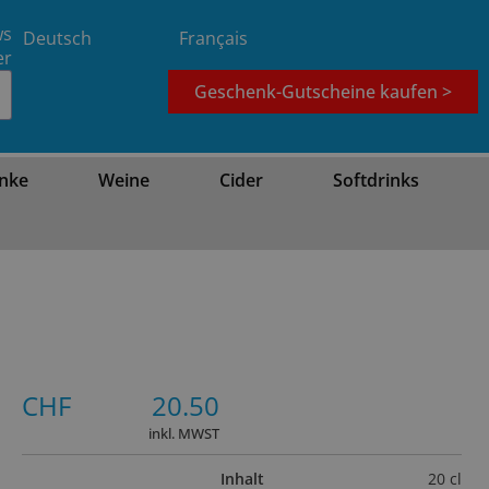
ws
Deutsch
Français
er
Geschenk-Gutscheine kaufen >
nke
Weine
Cider
Softdrinks
CHF
20.50
inkl. MWST
Inhalt
20 cl