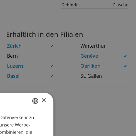
Gebinde
Flasche
Erhältlich in den Filialen
Zürich
✔
Winterthur
Bern
Genève
✔
Luzern
✔
Oerlikon
✔
Basel
✔
St. Gallen
×
 Datenverkehr zu
GERMAN
 unsere Werbe-
FRENCH
ombinieren, die