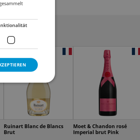
e gesammelt
nktionalität
KZEPTIEREN
Ruinart Blanc de Blancs
Moet & Chandon rosé
Brut
Imperial brut Pink