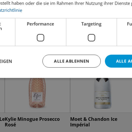
estellt haben oder die sie im Rahmen Ihrer Nutzung ihrer Dienst
zrichtlinie
t
Performance
Targeting
Fu
h
EIGEN
ALLE ABLEHNEN
ALLE A
Le
Kylie Minogue Prosecco
Moet & Chandon Ice
Rosé
Impérial