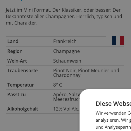
Jetzt im Mini Format. Der Klassiker, oder besser: Der
Bekannteste aller Champagner. Herrlich, typisch und
mit Charakter.
Land
Frankreich
Region
Champagne
Wein-Art
Schaumwein
Traubensorte
Pinot Noir, Pinot Meunier und
Chardonnay
Temperatur
8° C
Passt zu
Apéro, Salzwasserfisch,
Meeresfrüchte
Diese Webse
Alkoholgehalt
12% Vol.Alc.
Wir verwenden Co
analysieren. Wir
und Analysepartn