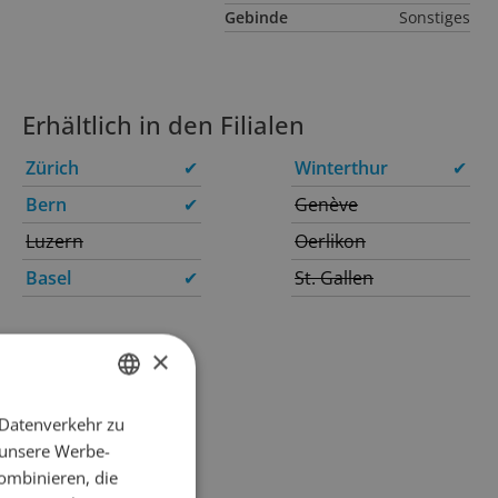
Gebinde
Sonstiges
Erhältlich in den Filialen
Zürich
✔
Winterthur
✔
Bern
✔
Genève
Luzern
Oerlikon
Basel
✔
St. Gallen
×
 Datenverkehr zu
GERMAN
 unsere Werbe-
FRENCH
ombinieren, die