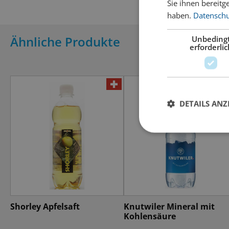
Sie ihnen bereitg
haben.
Datenschut
Ähnliche Produkte
Unbeding
erforderlic
DETAILS ANZ
Shorley Apfelsaft
Knutwiler Mineral mit
Kohlensäure