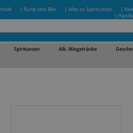
ntakt
| Rund ums Bier
| Alles zu Spirituosen
| Ne
| Händl
Spirituosen
Alk. Mixgetränke
Gesche