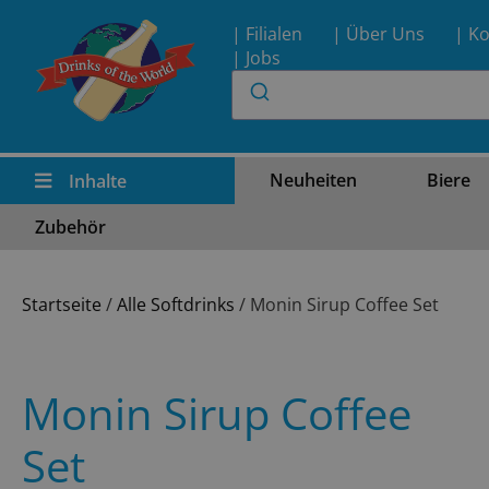
| Filialen
| Über Uns
| Ko
| Jobs
Neuheiten
Biere
Inhalte
Zubehör
Startseite
/
Alle Softdrinks
/ Monin Sirup Coffee Set
Monin Sirup Coffee
Set