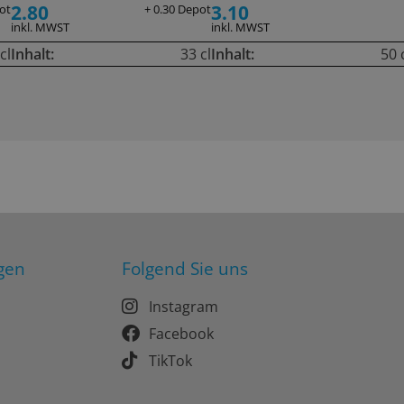
2.80
3.10
ot
+ 0.30 Depot
inkl. MWST
inkl. MWST
cl
Inhalt:
33 cl
Inhalt:
50 
gen
Folgend Sie uns
Instagram
Facebook
TikTok