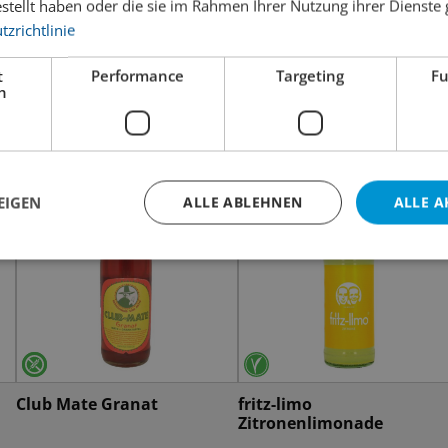
estellt haben oder die sie im Rahmen Ihrer Nutzung ihrer Dienst
zrichtlinie
t
Performance
Targeting
Fu
h
EIGEN
ALLE ABLEHNEN
ALLE A
Club Mate Granat
fritz-limo
Zitronenlimonade