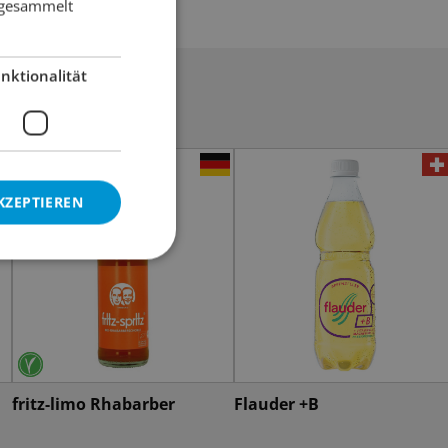
e gesammelt
nktionalität
KZEPTIEREN
fritz-limo Rhabarber
Flauder +B