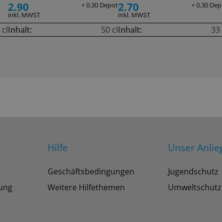
2.90
2.70
+ 0.30 Depot
+ 0.30 Dep
inkl. MWST
inkl. MWST
 cl
Inhalt:
50 cl
Inhalt:
33 
Hilfe
Unser Anlie
Geschäftsbedingungen
Jugendschutz
tung
Weitere Hilfethemen
Umweltschutz