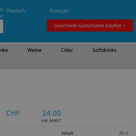
ws
Deutsch
Français
er
Geschenk-Gutscheine kaufen >
nke
Weine
Cider
Softdrinks
CHF
24.00
inkl. MWST
Inhalt
25 cl